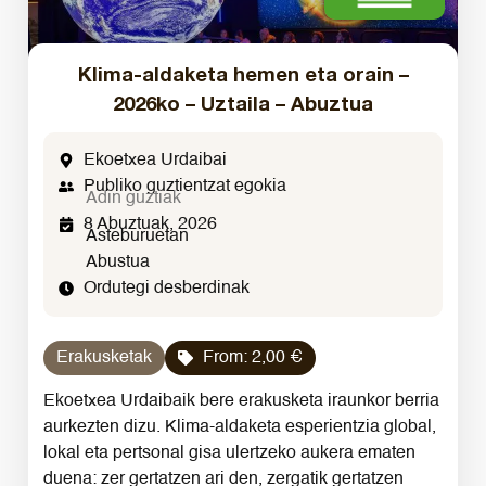
Klima-aldaketa hemen eta orain –
2026ko – Uztaila – Abuztua
Ekoetxea Urdaibai
Publiko guztientzat egokia
Adin guztiak
8 Abuztuak, 2026
Asteburuetan
Abustua
Ordutegi desberdinak
Erakusketak
From:
2,00
€
Ekoetxea Urdaibaik bere erakusketa iraunkor berria
aurkezten dizu. Klima-aldaketa esperientzia global,
lokal eta pertsonal gisa ulertzeko aukera ematen
duena: zer gertatzen ari den, zergatik gertatzen