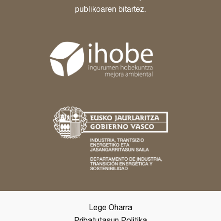
publikoaren bitartez.
Lege Oharra
Pribatutasun Politika