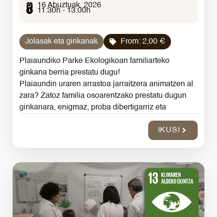
16 Abuztuak, 2026
11:30h - 13:00h
Jolasak eta ginkanak
From:
2,00
€
Plaiaundiko Parke Ekologikoan familiarteko
ginkana berria prestatu dugu!
Plaiaundin uraren arrastoa jarraitzera animatzen al
zara? Zatoz familia osoarentzako prestatu dugun
ginkanara, enigmaz, proba dibertigarriz eta
IKUSI