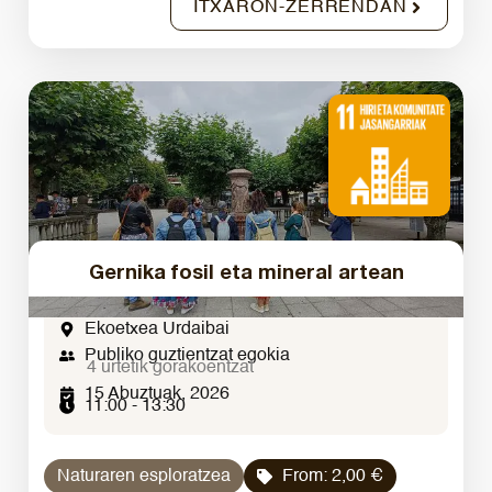
ITXARON-ZERRENDAN
Gernika fosil eta mineral artean
Ekoetxea Urdaibai
Publiko guztientzat egokia
4 urtetik gorakoentzat
15 Abuztuak, 2026
11:00 - 13:30
Naturaren esploratzea
From:
2,00
€