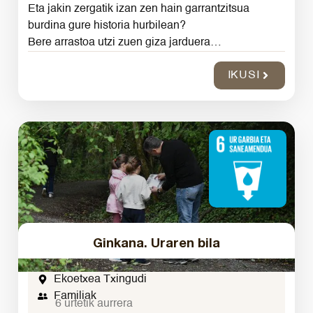
Eta jakin zergatik izan zen hain garrantzitsua
burdina gure historia hurbilean?
Bere arrastoa utzi zuen giza jarduera…
IKUSI
Ginkana. Uraren bila
Ekoetxea Txingudi
Familiak
6 urtetik aurrera