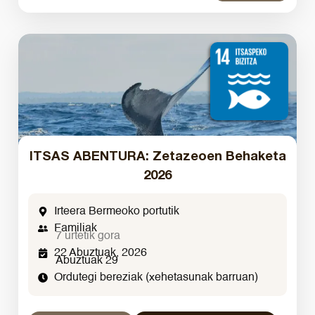
ITSAS ABENTURA: Zetazeoen Behaketa
2026
Irteera Bermeoko portutik
Familiak
7 urtetik gora
22 Abuztuak, 2026
Abuztuak 29
Ordutegi bereziak (xehetasunak barruan)