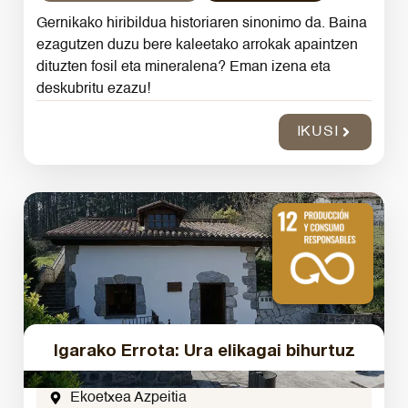
Gernikako hiribildua historiaren sinonimo da. Baina
ezagutzen duzu bere kaleetako arrokak apaintzen
dituzten fosil eta mineralena? Eman izena eta
deskubritu ezazu!
IKUSI
Igarako Errota: Ura elikagai bihurtuz
Ekoetxea Azpeitia