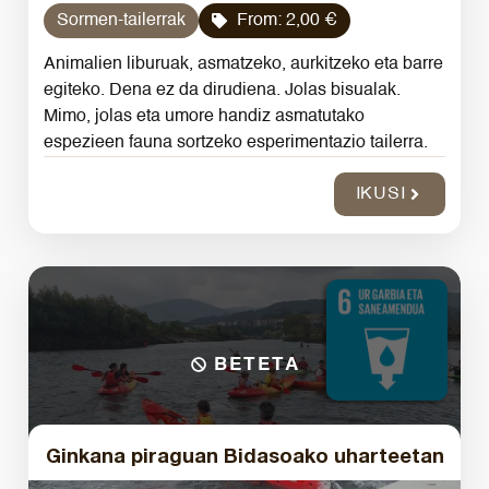
Sormen-tailerrak
From:
2,00
€
Animalien liburuak, asmatzeko, aurkitzeko eta barre
egiteko. Dena ez da dirudiena. Jolas bisualak.
Mimo, jolas eta umore handiz asmatutako
espezieen fauna sortzeko esperimentazio tailerra.
IKUSI
BETETA
Ginkana piraguan Bidasoako uharteetan