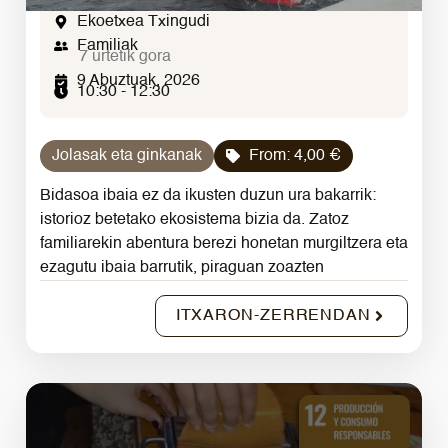
Ekoetxea Txingudi
Familiak
7 urtetik gora
9 Abuztuak, 2026
10:30 - 12:30
Jolasak eta ginkanak
From:
4,00
€
Bidasoa ibaia ez da ikusten duzun ura bakarrik:
istorioz betetako ekosistema bizia da. Zatoz
familiarekin abentura berezi honetan murgiltzera eta
ezagutu ibaia barrutik, piraguan zoazten
ITXARON-ZERRENDAN