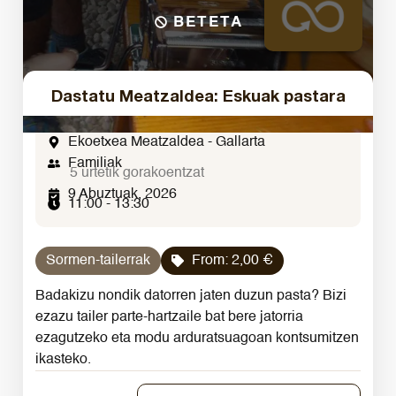
BETETA
Dastatu Meatzaldea: Eskuak pastara
Ekoetxea Meatzaldea - Gallarta
Familiak
5 urtetik gorakoentzat
9 Abuztuak, 2026
11:00 - 13:30
Sormen-tailerrak
From:
2,00
€
Badakizu nondik datorren jaten duzun pasta? Bizi
ezazu tailer parte-hartzaile bat bere jatorria
ezagutzeko eta modu arduratsuagoan kontsumitzen
ikasteko.