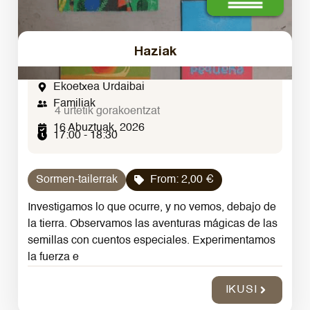
Haziak
Ekoetxea Urdaibai
Familiak
4 urtetik gorakoentzat
16 Abuztuak, 2026
17:00 - 18:30
Sormen-tailerrak
From:
2,00
€
Investigamos lo que ocurre, y no vemos, debajo de
la tierra. Observamos las aventuras mágicas de las
semillas con cuentos especiales. Experimentamos
la fuerza e
IKUSI