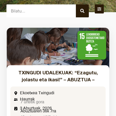
TXINGUDI UDALEKUAK: “Ezagutu,
jolastu eta ikasi!” – ABUZTUA –
Ekoetxea Txingudi
Haurrak
7 urtetik gora
3 Abuztuak, 2026
Abuztuaren 3tik 7ra