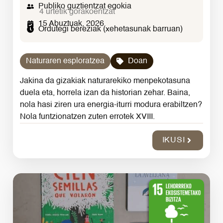
Publiko guztientzat egokia
4 urtetik gorakoentzat
15 Abuztuak, 2026
Ordutegi bereziak (xehetasunak barruan)
Naturaren esploratzea
Doan
Jakina da gizakiak naturarekiko menpekotasuna
duela eta, horrela izan da historian zehar. Baina,
nola hasi ziren ura energia-iturri modura erabiltzen?
Nola funtzionatzen zuten errotek XVIII.
IKUSI