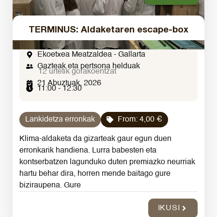
TERMINUS: Aldaketaren escape-box
Ekoetxea Meatzaldea - Gallarta
Gazteak eta pertsona helduak
12 urtetik gorakoentzat
21 Abuztuak, 2026
11:00 - 12:30
Lankidetza erronkak
From:
4,00
€
Klima-aldaketa da gizarteak gaur egun duen
erronkarik handiena. Lurra babesten eta
kontserbatzen lagunduko duten premiazko neurriak
hartu behar dira, horren mende baitago gure
biziraupena. Gure
IKUSI