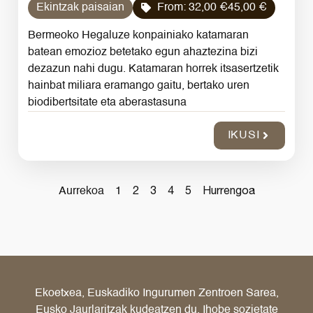
Ekintzak paisaian
From:
32,00
€
45,00 €
Bermeoko Hegaluze konpainiako katamaran
batean emozioz betetako egun ahaztezina bizi
dezazun nahi dugu. Katamaran horrek itsasertzetik
hainbat miliara eramango gaitu, bertako uren
biodibertsitate eta aberastasuna
IKUSI
2
3
4
5
Hurrengoa
Aurrekoa
1
Ekoetxea, Euskadiko Ingurumen Zentroen Sarea,
Eusko Jaurlaritzak kudeatzen du, Ihobe sozietate