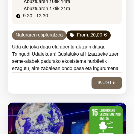
Abuztuaren 10tik 14ra
Abuztuaren 17tik 21ra
9:30 - 13:30
Naturaren esploratzea
From:
20,00
€
Uda ate joka dugu eta abenturak zain ditugu
Txingudi Udalekuan! Gustatuko al litzaizueke zuen
seme-alabek padurako ekosistema hurbiletik
ezagutu, aire zabalean ondo pasa eta ingurumena
IKUSI