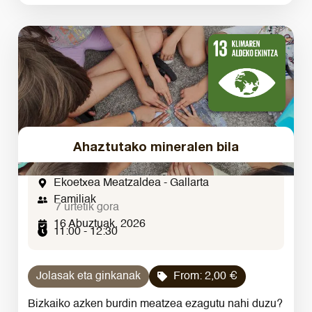
Ahaztutako mineralen bila
Ekoetxea Meatzaldea - Gallarta
Familiak
7 urtetik gora
16 Abuztuak, 2026
11:00 - 12:30
Jolasak eta ginkanak
From:
2,00
€
Bizkaiko azken burdin meatzea ezagutu nahi duzu?