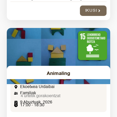
IKUSI
Animaling
Ekoetxea Urdaibai
Familiak
4 urtetik gorakoentzat
9 Abuztuak, 2026
17:00 - 18:30