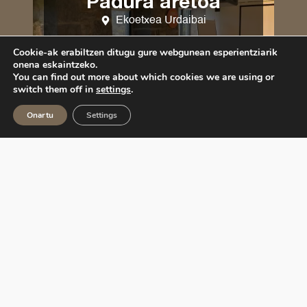
Padura aretoa
Ekoetxea Urdaibai
32 m2
Cookie-ak erabiltzen ditugu gure webgunean esperientziarik
onena eskaintzeko.
16 pertsonara arte
You can find out more about which cookies we are using or
switch them off in
settings
.
IKUSI GEHIAGO
Onartu
Settings
Urdaibai
auditoriuma
Ekoetxea Urdaibai
200 m2
+100 pertsona
IKUSI GEHIAGO