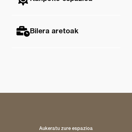
Bilera aretoak
Aukeratu zure espazioa