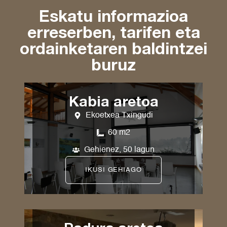
Eskatu informazioa
erreserben, tarifen eta
ordainketaren baldintzei
buruz
Kabia aretoa
Ekoetxea Txingudi
60 m2
Gehienez, 50 lagun
IKUSI GEHIAGO