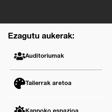
Ezagutu aukerak:
Auditoriumak
Tailerrak aretoa
Kanpoko espazioa