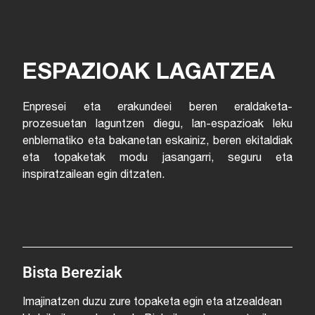
ESPAZIOAK LAGATZEA
Enpresei eta erakundeei beren eraldaketa-
prozesuetan laguntzen diegu, lan-espazioak leku
enblematiko eta bakanetan eskainiz, beren ekitaldiak
eta topaketak modu jasangarri, seguru eta
inspiratzailean egin ditzaten.
Bista Bereziak
Imajinatzen duzu zure topaketa egin eta atzealdean