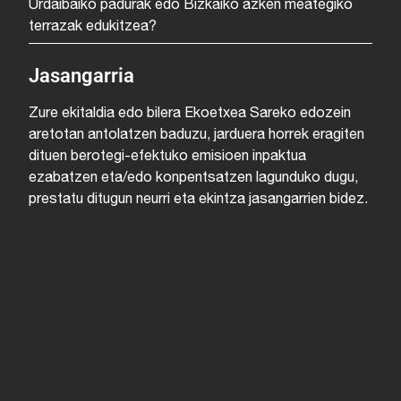
Urdaibaiko padurak edo Bizkaiko azken meategiko
terrazak edukitzea?
Jasangarria
Zure ekitaldia edo bilera Ekoetxea Sareko edozein
aretotan antolatzen baduzu, jarduera horrek eragiten
dituen berotegi-efektuko emisioen inpaktua
ezabatzen eta/edo konpentsatzen lagunduko dugu,
prestatu ditugun neurri eta ekintza jasangarrien bidez.