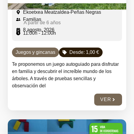
Ekoetxea Meatzaldea-Peñas Negras
Familias
A partir de 6 años
8 agosto, 2026
11:00h - 12:00h
Juegos y gincanas
Desde:
1,00
€
Te proponemos un juego autoguiado para disfrutar
en familia y descubrir el increíble mundo de los
árboles. A través de pruebas sencillas y
observación del
VER