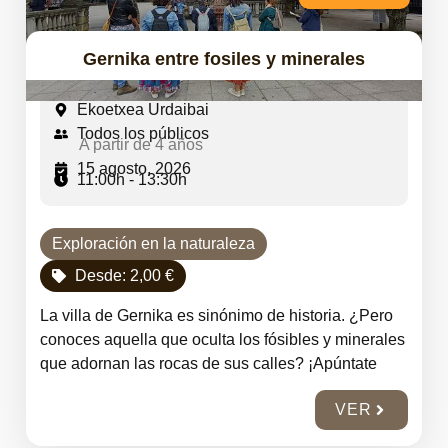
Gernika entre fosiles y minerales
Ekoetxea Urdaibai
Todos los públicos
A partir de 4 años
15 agosto, 2026
11:00h - 13:30h
Exploración en la naturaleza
Desde:
2,00
€
La villa de Gernika es sinónimo de historia. ¿Pero
conoces aquella que oculta los fósibles y minerales
que adornan las rocas de sus calles? ¡Apúntate
VER