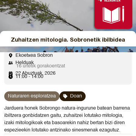
Zuhaitzen mitologia. Sobronetik ibilbidea
Ekoetxea Sobron
Helduak
16 urtetik gorakoentzat
22 Abuztuak, 2026
11:00 - 14:00
Naturaren esploratzea
Doan
Jarduera honek Sobrongo natura-ingurune batean barrena
ibiltzera gonbidatzen gaitu, zuhaitzei lotutako mitologia,
izaki mitologikoak eta basoarekin nahiz bertan bizi diren
espezieekin lotutako antzinako sinesmenak ezagutuz.