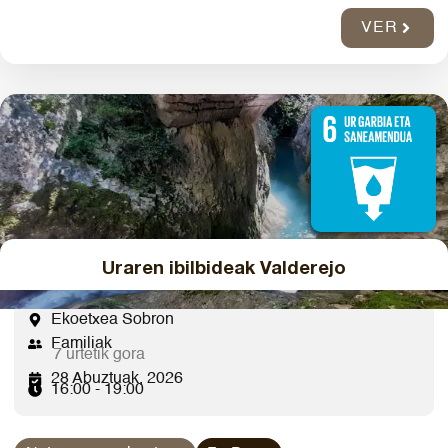
VER
Uraren ibilbideak Valderejo
Ekoetxea Sobron
Familiak
7 urtetik gora
28 Abuztuak, 2026
16:00 - 19:00