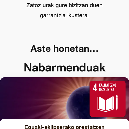
Zatoz urak gure bizitzan duen
garrantzia ikustera.
Aste honetan…
Nabarmenduak
Eguzki-eklipserako prestatzen