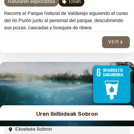
Naturaren esploratzea
Doan
Recorre el Parque Natural de Valderejo siguiendo el curso
del río Purón junto al personal del parque, descubriendo
sus pozas, cascadas y bosques de ribera
VER
Uren Ibilbideak Sobron
Ekoetxea Sobron