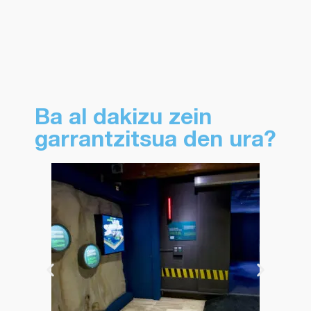
Ba al dakizu zein
garrantzitsua den ura?