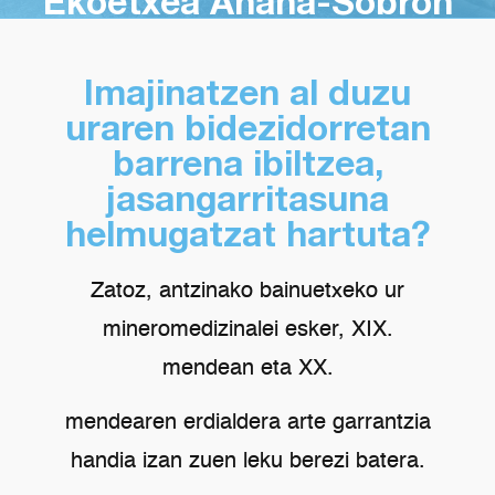
Ekoetxea Añana-Sobron
Imajinatzen al duzu
uraren bidezidorretan
barrena ibiltzea,
jasangarritasuna
helmugatzat hartuta?
Zatoz, antzinako bainuetxeko ur
mineromedizinalei esker, XIX.
mendean eta XX.
mendearen erdialdera arte garrantzia
handia izan zuen leku berezi batera.