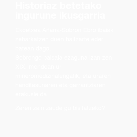
Historiaz betetako
ingurune ikusgarria
Ekoetxea Añana-Sobron Ebro ibaiak
zeharkatzen duen haitzarte eder
batean dago.
Sobrongo paisaia ezaguna izan zen
XIX. mendean ur
mineromedizinalengatik, eta uraren
handitasunaren eta garrantziaren
erakusle da.
Zeren zain zaude gu bisitatzeko?