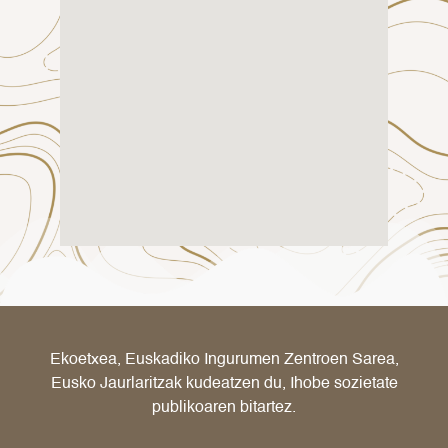
Ekoetxea, Euskadiko Ingurumen Zentroen Sarea,
Eusko Jaurlaritzak kudeatzen du, Ihobe sozietate
publikoaren bitartez.