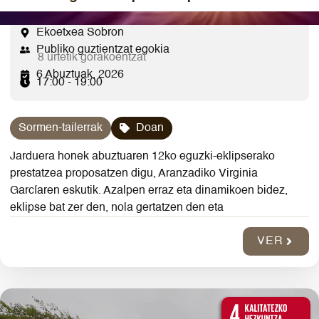
Ekoetxea Sobron
Publiko guztientzat egokia
8 urtetik gorakoentzat
6 Abuztuak, 2026
17:00 - 19:00
Sormen-tailerrak
Doan
Jarduera honek abuztuaren 12ko eguzki-eklipserako
prestatzea proposatzen digu, Aranzadiko Virginia
Garcíaren eskutik. Azalpen erraz eta dinamikoen bidez,
eklipse bat zer den, nola gertatzen den eta
VER