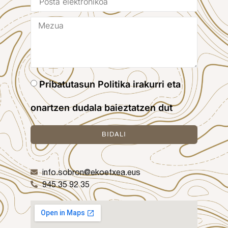
Pribatutasun Politika irakurri eta
onartzen dudala baieztatzen dut
BIDALI
info.sobron@ekoetxea.eus
945 35 92 35