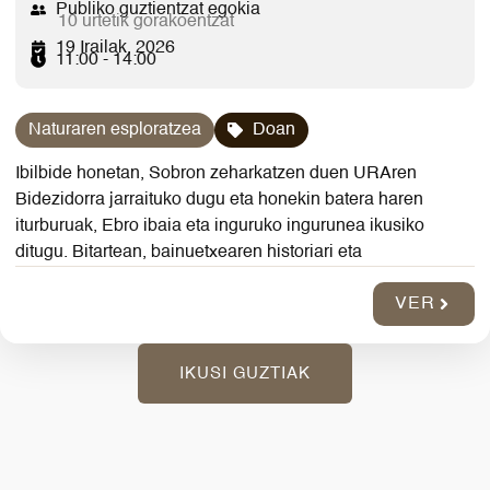
Publiko guztientzat egokia
10 urtetik gorakoentzat
19 Irailak, 2026
11:00 - 14:00
Naturaren esploratzea
Doan
Ibilbide honetan, Sobron zeharkatzen duen URAren
Bidezidorra jarraituko dugu eta honekin batera haren
iturburuak, Ebro ibaia eta inguruko ingurunea ikusiko
ditugu. Bitartean, bainuetxearen historiari eta
VER
IKUSI GUZTIAK