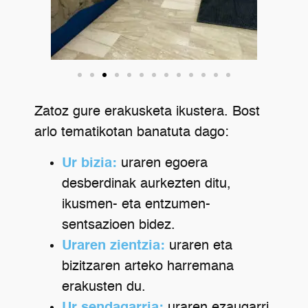
Zatoz gure erakusketa ikustera. Bost
arlo tematikotan banatuta dago:
Ur bizia:
uraren egoera
desberdinak aurkezten ditu,
ikusmen- eta entzumen-
sentsazioen bidez.
Uraren zientzia:
uraren eta
bizitzaren arteko harremana
erakusten du.
Ur sendagarria:
uraren ezaugarri