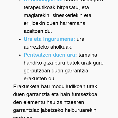
terapeutikoak birpasatu, eta
magiarekin, sineskeriekin eta
erlijioekin duen harremana
azaltzen du.
Ura eta ingurumena:
ura
aurrezteko aholkuak.
Pentsatzen duen ura:
tamaina
handiko giza buru batek urak gure
gorputzean duen garrantzia
erakusten du.
Erakusketa hau modu ludikoan urak
duen garrantzia eta hain funtsezkoa
den elementu hau zaintzearen
garrantziaz jabetzeko helburuarekin