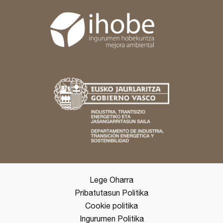
Lege Oharra
Pribatutasun Politika
Cookie politika
Ingurumen Politika