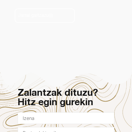
Jarrai gaitzazu
Zalantzak dituzu?
Hitz egin gurekin