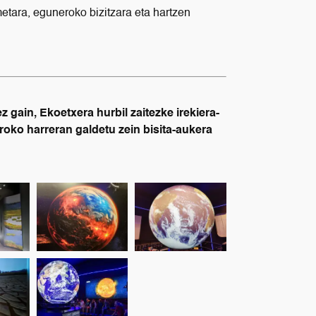
emetara, eguneroko bizitzara eta hartzen
 gain, Ekoetxera hurbil zaitezke irekiera-
roko harreran galdetu zein bisita-aukera