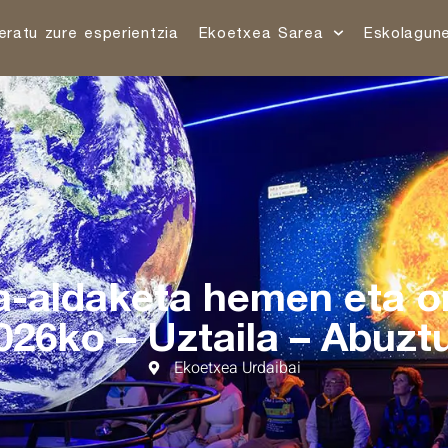
eratu zure esperientzia
Ekoetxea Sarea
Eskolagun
a-aldaketa hemen eta or
026ko – Uztaila – Abuzt
Ekoetxea Urdaibai