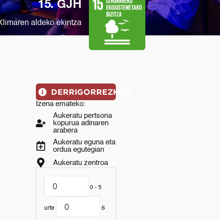
15. GJH
Klimaren aldeko ekintza
DERRIGORREZKOA
Izena emateko:
Aukeratu pertsona
kopurua adinaren
arabera
Aukeratu eguna eta
ordua egutegian
Aukeratu zentroa
0 - 5
urte
6