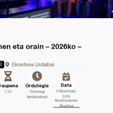
en eta orain – 2026ko –
Ekoetxea Urdaibai
€
Data
Iraupena
Ordutegia
8 Abuztuak,
1:30
Ordutegi
2026
desberdinak
Asteburuetan
Abustua