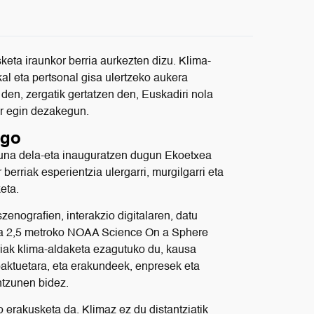
eta iraunkor berria aurkezten dizu. Klima-
kal eta pertsonal gisa ulertzeko aukera
 den, zergatik gertatzen den, Euskadiri nola
er egin dezakegun.
ago
na dela-eta inauguratzen dugun Ekoetxea
berriak esperientzia ulergarri, murgilgarri eta
eta.
enografien, interakzio digitalaren, datu
 eta 2,5 metroko NOAA Science On a Sphere
ariak klima-aldaketa ezagutuko du, kausa
paktuetara, eta erakundeek, enpresek eta
ntzunen bidez.
ko erakusketa da. Klimaz ez du distantziatik