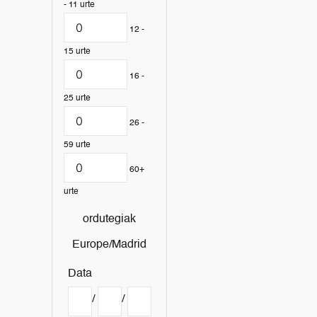
- 11 urte
12 -
15 urte
16 -
25 urte
26 -
59 urte
60+
urte
ordutegiak
Europe/Madrid
Data
/
/