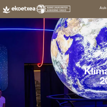
Auk
Klim
2