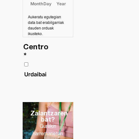
Month
Day
Year
Aukeratu egutegian
data bat erabilgarriak
dauden orduak
ikusteko.
Centro
*
Urdaibai
Zalantzaren
bat?
Gurekin
harremanetan