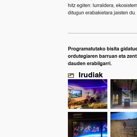
hitz egiten: lurraldera, ekosist
ditugun erabakietara jaisten du.
Programatutako bisita gidatuez
ordutegiaren barruan eta zent
dauden erabilgarri.
Irudiak