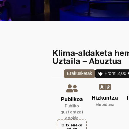
Klima-aldaketa hem
Uztaila – Abuztua
Erakusketak
From:
2,00
Hizkuntza
Publikoa
Elebiduna
Publiko
guztientzat
egokia
Gitxieneko
adina