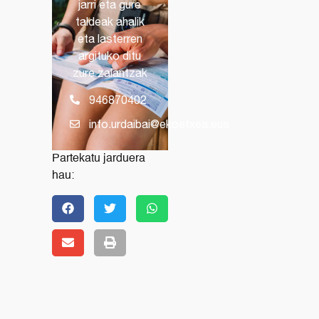
jarri eta gure
taldeak ahalik
eta lasterren
argituko ditu
zure zalantzak
946870402
info.urdaibai@ekoetxea.eus
Partekatu jarduera
hau: