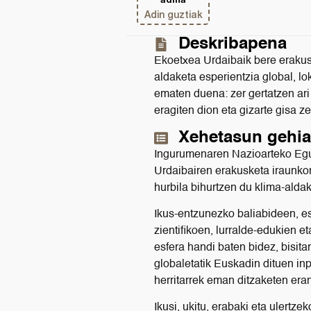
Adin guztiak
Deskribapena
Ekoetxea Urdaibaik bere erakusk
aldaketa esperientzia global, lo
ematen duena: zer gertatzen ari
eragiten dion eta gizarte gisa z
Xehetasun gehi
Ingurumenaren Nazioarteko Egu
Urdaibairen erakusketa iraunkor 
hurbila bihurtzen du klima-aldak
Ikus-entzunezko baliabideen, esz
zientifikoen, lurralde-edukien
esfera handi baten bidez, bisit
globaletatik Euskadin dituen in
herritarrek eman ditzaketen era
Ikusi, ukitu, erabaki eta ulertze