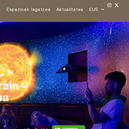
e
Espazioak lagatzea
Aktualitatea
EUS
ain –
ua