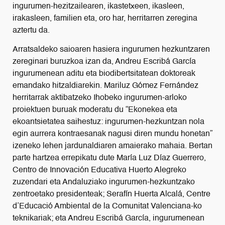
ingurumen-hezitzailearen, ikastetxeen, ikasleen,
irakasleen, familien eta, oro har, herritarren zeregina
aztertu da.
Arratsaldeko saioaren hasiera ingurumen hezkuntzaren
zereginari buruzkoa izan da, Andreu Escribá García
ingurumenean aditu eta biodibertsitatean doktoreak
emandako hitzaldiarekin. Mariluz Gómez Fernández
herritarrak aktibatzeko Ihobeko ingurumen-arloko
proiektuen buruak moderatu du “Ekonekea eta
ekoantsietatea saihestuz: ingurumen-hezkuntzan nola
egin aurrera kontraesanak nagusi diren mundu honetan”
izeneko lehen jardunaldiaren amaierako mahaia. Bertan
parte hartzea errepikatu dute María Luz Díaz Guerrero,
Centro de Innovación Educativa Huerto Alegreko
zuzendari eta Andaluziako ingurumen-hezkuntzako
zentroetako presidenteak; Serafín Huerta Alcalá, Centre
d’Educació Ambiental de la Comunitat Valenciana-ko
teknikariak; eta Andreu Escribá García, ingurumenean