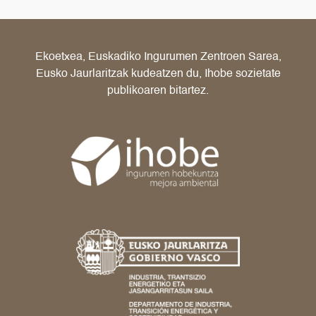
Ekoetxea, Euskadiko Ingurumen Zentroen Sarea,
Eusko Jaurlaritzak kudeatzen du, Ihobe sozietate
publikoaren bitartez.