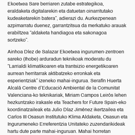
Ekoetxea Sare berriaren zutabe estrategikoa,
eraldaketa digitalarekin eta datuetan oinarritutako
kudeaketarekin batera”, adierazi du. Aurkezpenean
azpimarratu duenez, garrantzitsua da merkatuko arauak
erabiltzea “aldaketa handiagoa eta sakonagoa
sortzeko”.
Ainhoa Díez de Salazar Ekoetxea ingurumen-zentroen
sareko (Ihobe) arduradun teknikoak moderatu du
“Larrialdi klimatikoaren eta trantsizio energetikoaren
aurrean herritarrak aktibatzeko erronkak eta
esperientziak” izeneko mahai-ingurua. Serafín Huerta
Alcalá Centre d’Educació Ambiental de la Comunitat
Valenciana-ko teknikariak, Miriam Campos Leirós lehen
hezkuntzako irakasle eta Teachers for Future Spain-eko
koordinatzaileak eta Julio Díaz Jiménez ikertzailea eta
Carlos III Osasun Institutuko Klima Aldaketa, Osasun eta
Ingurumeneko Erreferentzia Unitateko zuzendarikideak
hartu dute parte mahai-inguruan. Mahai horretan