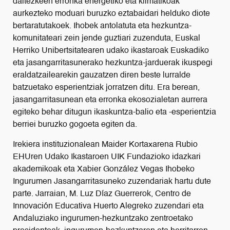
daitezkeen erronka energetiko eta klimatikoak
aurkezteko moduari buruzko eztabaidari helduko diote
bertaratutakoek. Ihobek antolatuta eta hezkuntza-
komunitateari zein jende guztiari zuzenduta, Euskal
Herriko Unibertsitatearen udako ikastaroak Euskadiko
eta jasangarritasunerako hezkuntza-jarduerak ikuspegi
eraldatzailearekin gauzatzen diren beste lurralde
batzuetako esperientziak jorratzen ditu. Era berean,
jasangarritasunean eta erronka ekosozialetan aurrera
egiteko behar ditugun ikaskuntza-balio eta -esperientzia
berriei buruzko gogoeta egiten da.
Irekiera instituzionalean Maider Kortaxarena Rubio
EHUren Udako Ikastaroen UIK Fundazioko idazkari
akademikoak eta Xabier González Vegas Ihobeko
Ingurumen Jasangarritasuneko zuzendariak hartu dute
parte. Jarraian, M. Luz Díaz Guerrerok, Centro de
Innovación Educativa Huerto Alegreko zuzendari eta
Andaluziako ingurumen-hezkuntzako zentroetako