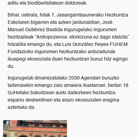
aditu eta biodibertsitatean doktoreak.
Bihar, ostirala, hilak 7, Jasangarritasunerako Hezkuntza
Eskolaren bigarren eta azken jardunaldian, José
Manuel Gutiérrez Bastida Ingurugelako ingurumen
hezitzaileak “Antropozenoa: etorkizuna ez dago idatzita”
hitzaldia emango du, eta Luis González Reyes FUHEM
Fundazioko ingurumen hezkuntzako arduradunak
ikuspegi ekosoziala duen hezkuntzari buruz hitz egingo
du.
Ingurugelak dinamizatutako 2030 Agendari buruzko
tailerrarekin emango zaio amaiera ikastaroari. bertan 18
GJHetako bakoitzean aurki daitezkeen hezkuntza-
esparru desberdinen eta arazo ekosozialen eragina
aztertuko da.