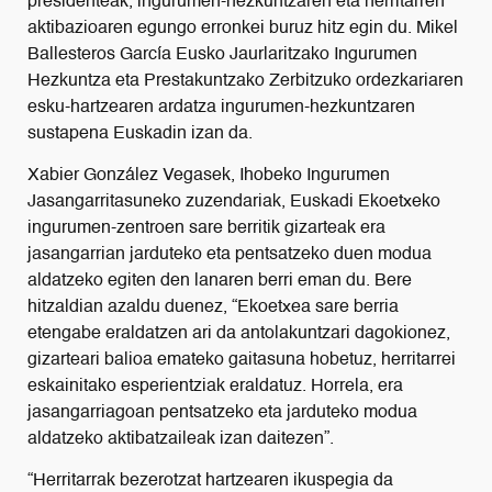
presidenteak, ingurumen-hezkuntzaren eta herritarren
aktibazioaren egungo erronkei buruz hitz egin du. Mikel
Ballesteros García Eusko Jaurlaritzako Ingurumen
Hezkuntza eta Prestakuntzako Zerbitzuko ordezkariaren
esku-hartzearen ardatza ingurumen-hezkuntzaren
sustapena Euskadin izan da.
Xabier González Vegasek, Ihobeko Ingurumen
Jasangarritasuneko zuzendariak, Euskadi Ekoetxeko
ingurumen-zentroen sare berritik gizarteak era
jasangarrian jarduteko eta pentsatzeko duen modua
aldatzeko egiten den lanaren berri eman du. Bere
hitzaldian azaldu duenez, “Ekoetxea sare berria
etengabe eraldatzen ari da antolakuntzari dagokionez,
gizarteari balioa emateko gaitasuna hobetuz, herritarrei
eskainitako esperientziak eraldatuz. Horrela, era
jasangarriagoan pentsatzeko eta jarduteko modua
aldatzeko aktibatzaileak izan daitezen”.
“Herritarrak bezerotzat hartzearen ikuspegia da