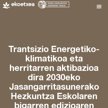
Trantsizio Energetiko-
klimatikoa eta
herritarren aktibazioa
dira 2030eko
Jasangarritasunerako
Hezkuntza Eskolaren
bigarren edizioaren