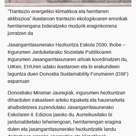
“Trantsizio energetiko-klimatikoa eta herritarren
aktibazioa” ikastaroan trantsizio ekologikoaren erronkak
herritarrengana bideratzeko modurik eraginkorrena
jorratzen da
Jasangarritasunerako Hezkuntza Eskola 2030, Ihobe –
Ingurumen Jarduketarako Sozietate Publikoaren
Ingurumen Jasangarritasunaren arloak koordinatzen du,
UIKen, EHUren udako ikastaroen eta bi erakundeen
laguntza duen Donostia Sustainability Forumaren (DSF)
esparruan
Donostiako Miramar Jauregiak, ingurumen-hezkuntzan
diharduten irakasleen arteko topaketa eta hausnarketa
ahalbidetzera zuzendutako Jasangarritasunerako
Eskolaren II. Edizioa jasoko du. Aurreikusitako bi
jardunaldietako lehenengoan, herritarrengan eragina
duten eta jasangarritasunerako hezkuntzatik landu