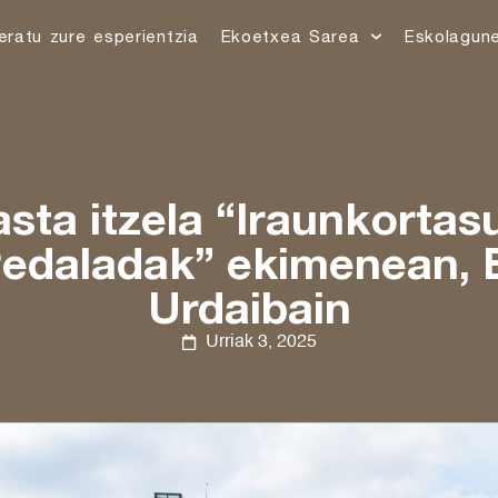
eratu zure esperientzia
Ekoetxea Sarea
Eskolagun
sta itzela “Iraunkorta
Pedaladak” ekimenean, 
Urdaibain
Urriak 3, 2025