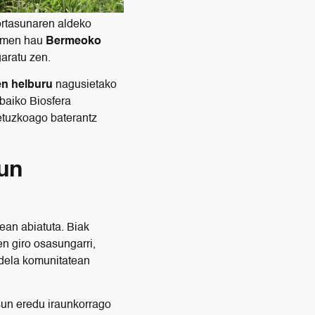
ortasunaren aldeko
kimen hau
Bermeoko
aratu zen.
en helburu
nagusietako
ibaiko Biosfera
etuzkoago baterantz
sun
rean abiatuta. Biak
en giro osasungarri,
 dela komunitatean
sun eredu iraunkorrago