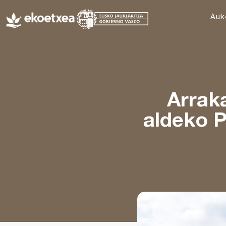
Auk
Arraka
aldeko 