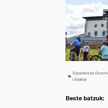
Esperientzia Ekoetx
Urdaibai
Beste batzuk: