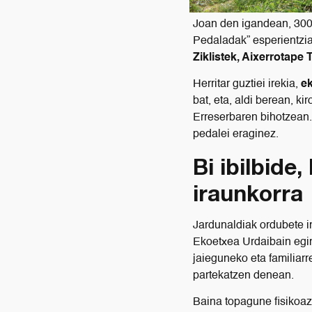
Joan den igandean, 300 
Pedaladak” esperientzia
Ziklistek, Aixerrotape 
Herritar guztiei irekia,
ek
bat, eta, aldi berean, k
Erreserbaren bihotzean.
pedalei eraginez.
Bi ibilbide
iraunkorra
Jardunaldiak ordubete in
Ekoetxea Urdaibain egin 
jaieguneko eta familiar
partekatzen denean.
Baina topagune fisikoaz