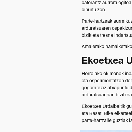
baterantz aurrera egitea
bihurtu zen.
Parte-hartzeak aurreiku
arduratsuaren ospakizun
bizikleta tresna indarts
Amaierako hamaiketakoa
Ekoetxea U
Horrelako ekimenek inda
eta esperimentatzen den
gogoraraziz abiapuntu 
arduratsuagoan bizitzea
Ekoetxea Urdaibaitik gur
eta Basati Bike elkartee
parte-hartzaile guztiak