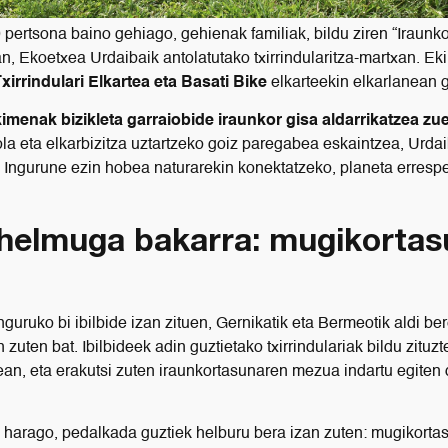
pertsona baino gehiago, gehienak familiak, bildu ziren “Iraunk
n, Ekoetxea Urdaibaik antolatutako txirrindularitza-martxan. E
Txirrindulari Elkartea eta Basati Bike
elkarteekin elkarlanean g
imenak bizikleta garraiobide iraunkor gisa aldarrikatzea zu
irola eta elkarbizitza uztartzeko goiz paregabea eskaintzea, Urda
 Ingurune ezin hobea naturarekin konektatzeko, planeta erresp
, helmuga bakarra: mugikorta
guruko bi ibilbide izan zituen, Gernikatik eta Bermeotik aldi be
zuten bat. Ibilbideek adin guztietako txirrindulariak bildu zituzt
rean, eta erakutsi zuten iraunkortasunaren mezua indartu egiten
 harago, pedalkada guztiek helburu bera izan zuten: mugikorta