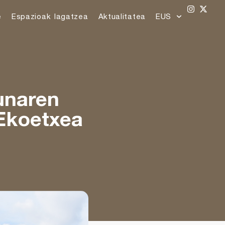
e
Espazioak lagatzea
Aktualitatea
EUS
sunaren
Ekoetxea