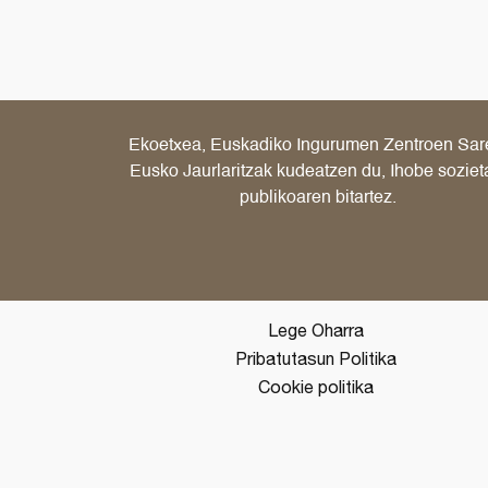
Ekoetxea, Euskadiko Ingurumen Zentroen Sar
Eusko Jaurlaritzak kudeatzen du, Ihobe soziet
publikoaren bitartez.
Lege Oharra
Pribatutasun Politika
Cookie politika