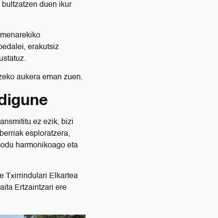
a bultzatzen duen ikur
rumenarekiko
edalei, erakutsiz
ustatuz.
tzeko aukera eman zuen.
rdigune
nsmititu ez ezik, bizi
erriak esploratzera,
 modu harmonikoago eta
 Txirrindulari Elkartea
ita Ertzaintzari ere