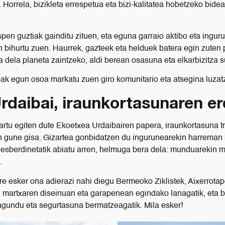
. Horrela, bizikleta errespetua eta bizi-kalitatea hobetzeko bide
spen guztiak gainditu zituen, eta eguna garraio aktibo eta ingu
 bihurtu zuen. Haurrek, gazteek eta helduek batera egin zuten p
ua dela planeta zaintzeko, aldi berean osasuna eta elkarbizitza s
k egun osoa markatu zuen giro komunitario eta atsegina luza
rdaibai, iraunkortasunaren e
rtu egiten dute Ekoetxea Urdaibairen papera, iraunkortasuna tra
 gune gisa. Gizartea gonbidatzen du ingurunearekin harreman b
desberdinetatik abiatu arren, helmuga bera dela: munduarekin
.
e esker ona adierazi nahi diegu Bermeoko Ziklistek, Aixerrotape
i martxaren diseinuan eta garapenean egindako lanagatik, eta ba
 lagundu eta segurtasuna bermatzeagatik. Mila esker!