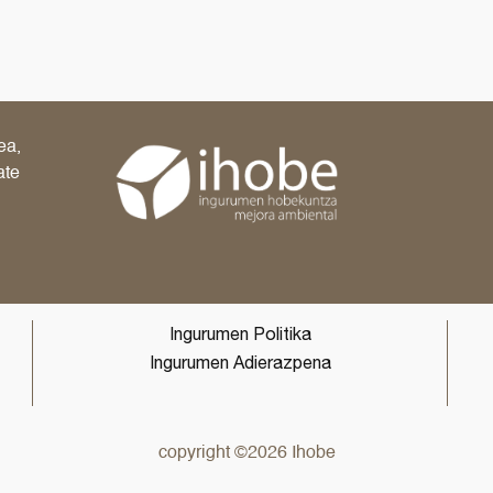
ea,
ate
Ingurumen Politika
Ingurumen Adierazpena
copyright ©2026 Ihobe