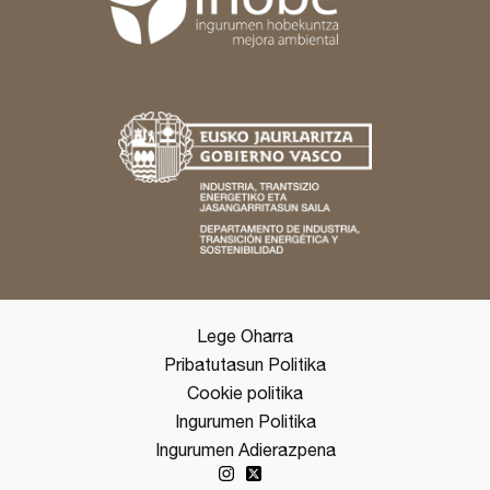
Lege Oharra
Pribatutasun Politika
Cookie politika
Ingurumen Politika
Ingurumen Adierazpena