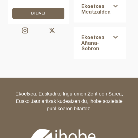
Ekoetxea
Meatzaldea
BIDALI
Ekoetxea
Añana-
Sobron
Ekoetxea, Euskadiko Ingurumen Zentroen Sarea,
Eusko Jaurlaritzak kudeatzen du, Ihobe sozietate
publikoaren bitartez.