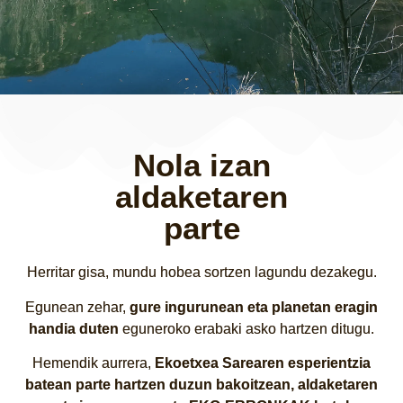
Nola izan
aldaketaren
parte
Herritar gisa, mundu hobea sortzen lagundu dezakegu.
Egunean zehar,
gure ingurunean eta planetan eragin
handia duten
eguneroko erabaki asko hartzen ditugu.
Hemendik aurrera,
Ekoetxea Sarearen esperientzia
batean parte hartzen duzun bakoitzean, aldaketaren