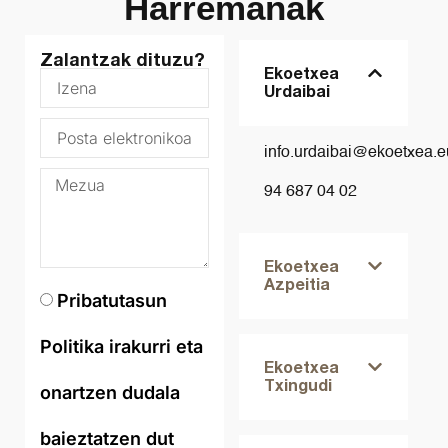
Harremanak
Zalantzak dituzu?
Ekoetxea
Urdaibai
info.urdaibai@ekoetxea.e
94 687 04 02
Ekoetxea
Azpeitia
Pribatutasun
Politika irakurri eta
Ekoetxea
Txingudi
onartzen dudala
baieztatzen dut