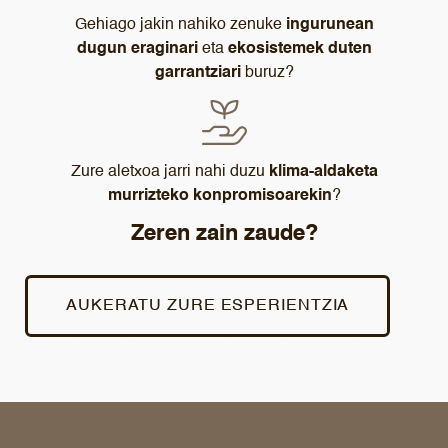
Gehiago jakin nahiko zenuke
ingurunean
dugun eraginari
eta
ekosistemek duten
garrantziari
buruz?
Zure aletxoa jarri nahi duzu
klima-aldaketa
murrizteko konpromisoarekin
?
Zeren zain zaude?
AUKERATU ZURE ESPERIENTZIA