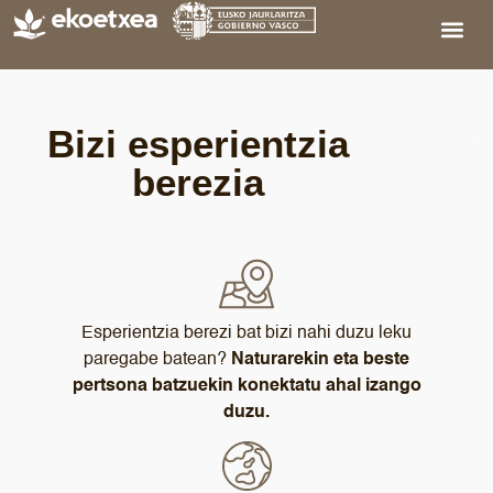
Bizi esperientzia
berezia
Esperientzia berezi bat bizi nahi duzu leku
paregabe batean?
Naturarekin eta beste
pertsona batzuekin konektatu ahal izango
duzu.