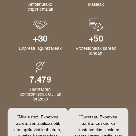
Antolatutako
Ikasleak
esperientziak
+30
+50
Enpresa
laguntzaileak
Profesionalak sarean
lanean
7.479
Herritarren
konpromisoak GJHak
lortzeko
"Nire ustez, Ekoetxea
"Guretzat, Ekoetxea
Sarea, sentsibilizaziotik
Sarea, Euskadiko
eta inplikaziotik abiatuta,
ikastetxeekin ikasleen