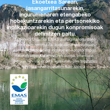
Ekoetxea Sarean,
jasangarritasunarekin,
ingurumenaren etengabeko
hobekuntzarekin eta pertsonekiko
inplikazioarekin dugun konpromisoak
definitzen gaitu.
Ekoetxea Urdaibai EMAS ziurtagiria lortu duen
gure lehen zentroa da, kudeaketa arduratsuan,
kontzientziazioan eta ingurumen-konpromisoan
duen ikuspegia bermatzen duena.
Informazio
gehiago nahi izanez gero, kontsultatu gure
Ingurumen
Politika
edota
Ingurumen Adierazpena