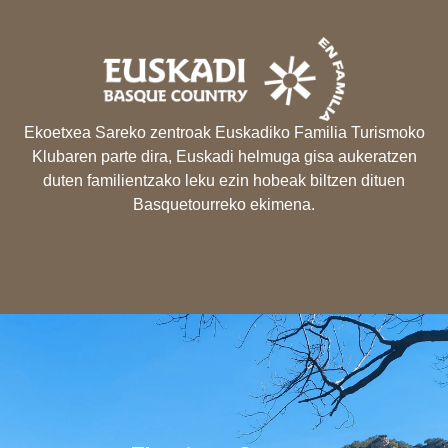
Ekoetxea Sareko zentroak Euskadiko Familia Turismoko
Klubaren parte dira, Euskadi helmuga gisa aukeratzen
duten familientzako leku ezin hobeak biltzen dituen
Basquetourreko ekimena.