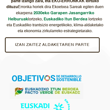
parte izango zara, eta EKO-ERRONKAK lortuko
dituzu
Erronka horiek dira Ekoetxea Sareak egiten duen
2030eko Garapen Jasangarriko
ekarpena
Helburuak
Euskadiko Itun Berdea
lortzeko,
lortzeko
eta Euskadiko trantsizio energetikoko, klima-aldaketako
eta ekonomia zirkularreko estrategietarako.
IZAN ZAITEZ ALDAKETAREN PARTE