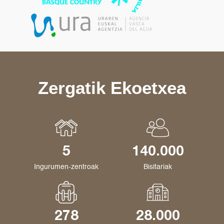
Zergatik Ekoetxea
5
140.000
Ingurumen-zentroak
Bisitariak
278
28.000