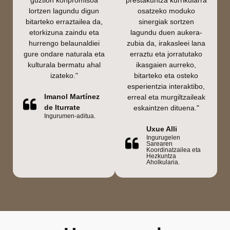
guztion konpromisoa
prestakuntza kurrikularra
lortzen lagundu digun
osatzeko moduko
bitarteko erraztailea da,
sinergiak sortzen
etorkizuna zaindu eta
lagundu duen aukera-
hurrengo belaunaldiei
zubia da, irakasleei lana
gure ondare naturala eta
erraztu eta jorratutako
kulturala bermatu ahal
ikasgaien aurreko,
izateko."
bitarteko eta osteko
esperientzia interaktibo,
Imanol Martínez
erreal eta murgiltzaileak
de Iturrate
eskaintzen dituena."
Ingurumen-aditua.
Uxue Alli
Ingurugelen
Sarearen
Koordinatzailea eta
Hezkuntza
Aholkularia.