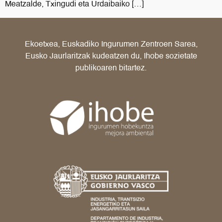
Meatzalde, Txingudi eta Urdaibaiko […]
Ekoetxea, Euskadiko Ingurumen Zentroen Sarea,
Eusko Jaurlaritzak kudeatzen du, Ihobe sozietate
publikoaren bitartez.