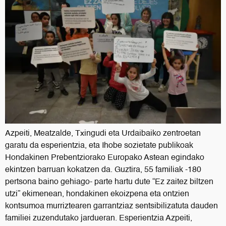
Azpeiti, Meatzalde, Txingudi eta Urdaibaiko zentroetan
garatu da esperientzia, eta Ihobe sozietate publikoak
Hondakinen Prebentziorako Europako Astean egindako
ekintzen barruan kokatzen da. Guztira, 55 familiak -180
pertsona baino gehiago- parte hartu dute “Ez zaitez biltzen
utzi” ekimenean, hondakinen ekoizpena eta ontzien
kontsumoa murriztearen garrantziaz sentsibilizatuta dauden
familiei zuzendutako jardueran. Esperientzia Azpeiti,