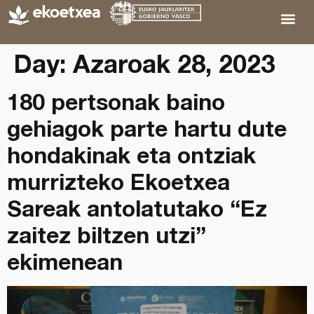
Day:
Azaroak 28, 2023
180 pertsonak baino
gehiagok parte hartu dute
hondakinak eta ontziak
murrizteko Ekoetxea
Sareak antolatutako “Ez
zaitez biltzen utzi”
ekimenean