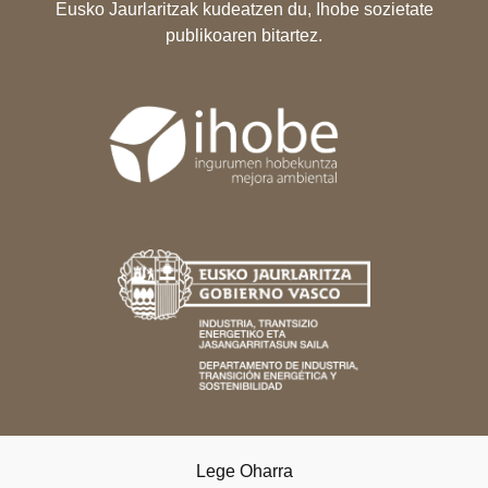
Eusko Jaurlaritzak kudeatzen du, Ihobe sozietate
publikoaren bitartez.
Lege Oharra