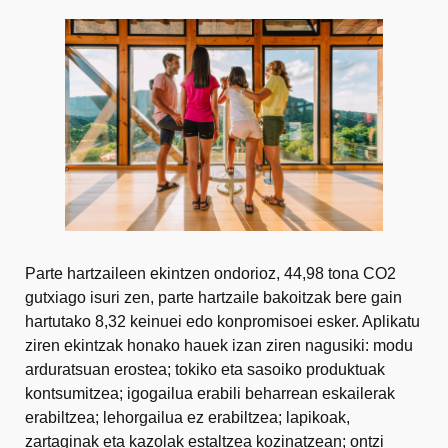
Parte hartzaileen ekintzen ondorioz, 44,98 tona CO2
gutxiago isuri zen, parte hartzaile bakoitzak bere gain
hartutako 8,32 keinuei edo konpromisoei esker. Aplikatu
ziren ekintzak honako hauek izan ziren nagusiki: modu
arduratsuan erostea; tokiko eta sasoiko produktuak
kontsumitzea; igogailua erabili beharrean eskailerak
erabiltzea; lehorgailua ez erabiltzea; lapikoak,
zartaginak eta kazolak estaltzea kozinatzean; ontzi