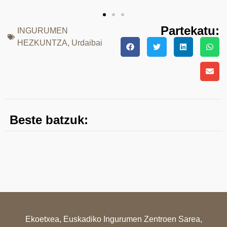
Partekatu:
INGURUMEN
HEZKUNTZA
,
Urdaibai
Beste batzuk:
Ekoetxea, Euskadiko Ingurumen Zentroen Sarea,