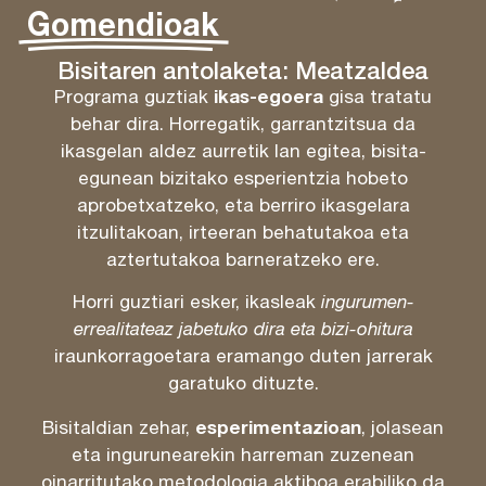
Gomendioak
Bisitaren antolaketa: Meatzaldea
ikas-egoera
Programa guztiak
gisa tratatu
behar dira. Horregatik, garrantzitsua da
ikasgelan aldez aurretik lan egitea, bisita-
egunean bizitako esperientzia hobeto
aprobetxatzeko, eta berriro ikasgelara
itzulitakoan, irteeran behatutakoa eta
aztertutakoa barneratzeko ere.
Horri guztiari esker, ikasleak
ingurumen-
errealitateaz jabetuko dira eta bizi-ohitura
iraunkorragoetara eramango duten jarrerak
garatuko dituzte.
esperimentazioan
Bisitaldian zehar,
, jolasean
eta ingurunearekin harreman zuzenean
oinarritutako metodologia aktiboa erabiliko da