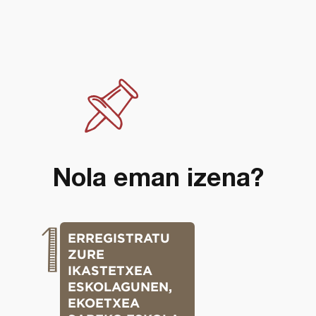
Created by Mazeee.
from the Noun Project
Nola eman izena?
1
ERREGISTRATU
ZURE
IKASTETXEA
ESKOLAGUNEN,
EKOETXEA