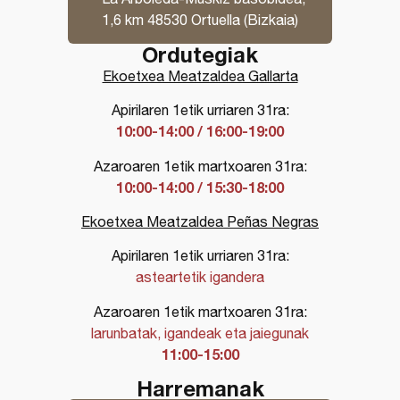
1,6 km 48530 Ortuella (Bizkaia)
Ordutegiak
Ekoetxea Meatzaldea Gallarta
Apirilaren 1etik urriaren 31ra:
10:00-14:00 / 16:00-19:00
Azaroaren 1etik martxoaren 31ra:
10:00-14:00 / 15:30-18:00
Ekoetxea Meatzaldea Peñas Negras
Apirilaren 1etik urriaren 31ra:
asteartetik igandera
Azaroaren 1etik martxoaren 31ra:
larunbatak, igandeak eta jaiegunak
11:00-15:00
Harremanak