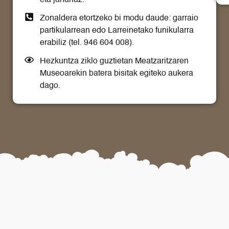
Zonaldera etortzeko bi modu daude: garraio
partikularrean edo Larreinetako funikularra
erabiliz (tel. 946 604 008).
Hezkuntza ziklo guztietan Meatzaritzaren
Museoarekin batera bisitak egiteko aukera
dago.