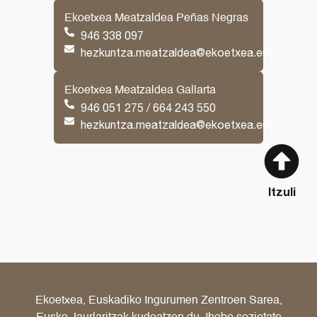
Ekoetxea Meatzaldea Peñas Negras
946 338 097
hezkuntza.meatzaldea@ekoetxea.eus
Ekoetxea Meatzaldea Gallarta
946 051 275 / 664 243 550
hezkuntza.meatzaldea@ekoetxea.eus
Itzuli
Ekoetxea, Euskadiko Ingurumen Zentroen Sarea,