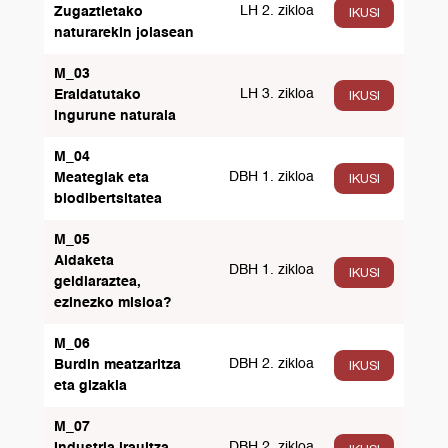
LH 2. zikloa
IKUSI
Zugaztietako
naturarekin jolasean
M_03
LH 3. zikloa
IKUSI
Eraldatutako
ingurune naturala
M_04
DBH 1. zikloa
IKUSI
Meategiak eta
biodibertsitatea
M_05
Aldaketa
DBH 1. zikloa
IKUSI
geldiaraztea,
ezinezko misioa?
M_06
DBH 2. zikloa
IKUSI
Burdin meatzaritza
eta gizakia
M_07
DBH 2. zikloa