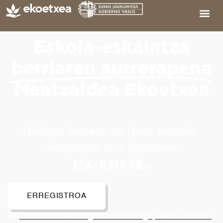
Eskola-eskaintza
berriaren aurrerapena
Meatzaldea Ekoetxea
Gehiago ikasteko eta izena emateko,
erregistratu zure ikastetxea
ESKOLAGUNE
n
ERREGISTROA
Zure ikastexea erregistratuta badago, sakatu HEMEN