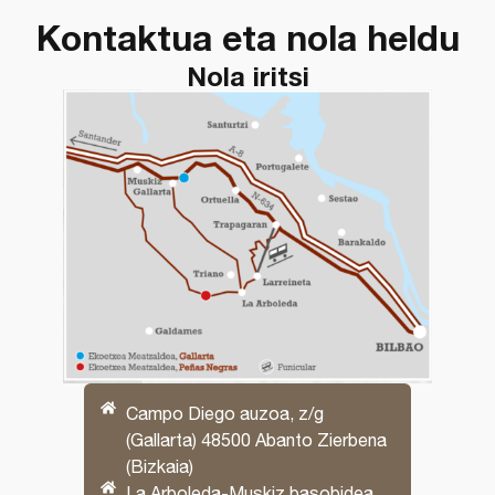
Kontaktua eta nola heldu
Nola iritsi
Campo Diego auzoa, z/g
(Gallarta) 48500 Abanto Zierbena
(Bizkaia)
La Arboleda-Muskiz basobidea,