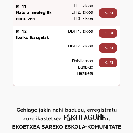
LH 1. zikloa
M_11
LH 2. zikloa
IKUSI
Natura meategitik
LH 3. zikloa
sortu zen
M_12
DBH 1. zikloa
IKUSI
Ibaiko Ikasgelak
DBH 2. zikloa
IKUSI
Batxilergoa
IKUSI
Lanbide
Heziketa
Gehiago jakin nahi baduzu, erregistratu
ESKOLAGUNE
zure ikastetxea
n,
EKOETXEA SAREKO ESKOLA-KOMUNITATE