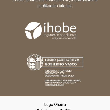
Eusko Jaurlaritzak kudeatzen du, Ihobe sozietate
publikoaren bitartez.
Lege Oharra