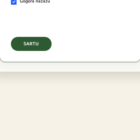
Gogora nazazu
SARTU