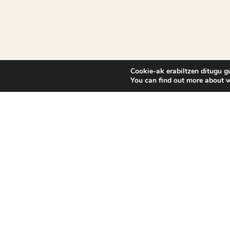
Cookie-ak erabiltzen ditugu g
You can find out more about w
Ekoetxea, Euskadiko Ingurumen Zentroen Sar
Eusko Jaurlaritzak kudeatzen du, Ihobe soziet
publikoaren bitartez.