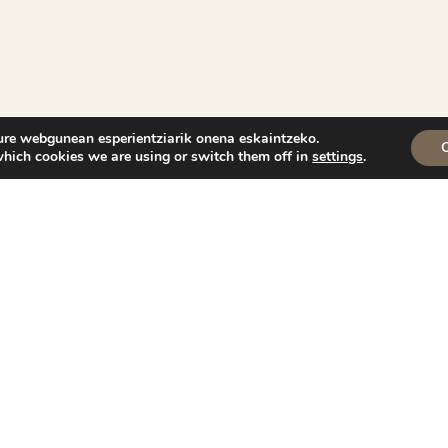
ure webgunean esperientziarik onena eskaintzeko.
hich cookies we are using or switch them off in
settings
.
ea,
ate