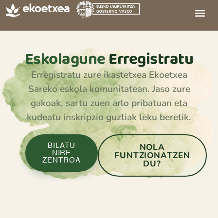
Eskolagune
Erregistratu
Erregistratu zure ikastetxea Ekoetxea
Sareko eskola komunitatean. Jaso zure
gakoak, sartu zuen arlo pribatuan eta
kudeatu inskripzio guztiak leku beretik.
NOLA
BILATU
NIRE
FUNTZIONATZEN
ZENTROA
DU?