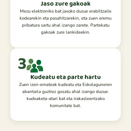
Jaso zure gakoak
Mezu elektroniko bat jasoko duzue erabiltzaile
kodearekin eta pasahitzarekin, eta zuen eremu
pribatura sartu ahal izango zarete. Partekatu
gakoak zure lankideekin.
3
Kudeatu eta parte hartu
Zuen izen-emateak kudeatu eta Eskolaguneren
abantaila guztiez gozatu ahal izango duzue:
kudeaketa-atari bat eta irakasleentzako
komunitate bat.