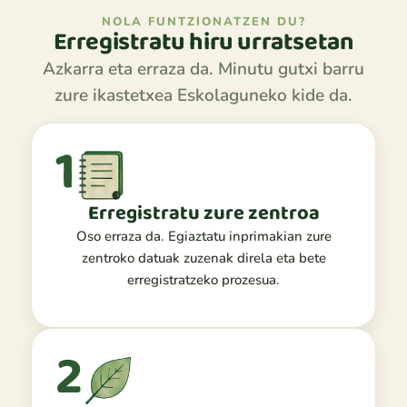
NOLA FUNTZIONATZEN DU?
Erregistratu hiru urratsetan
Azkarra eta erraza da. Minutu gutxi barru
zure ikastetxea Eskolaguneko kide da.
1
Erregistratu zure zentroa
Oso erraza da. Egiaztatu inprimakian zure
zentroko datuak zuzenak direla eta bete
erregistratzeko prozesua.
2