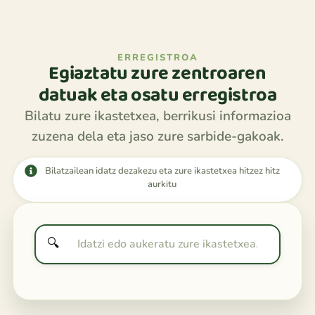
ERREGISTROA
Egiaztatu zure zentroaren
datuak eta osatu erregistroa
Bilatu zure ikastetxea, berrikusi informazioa
zuzena dela eta jaso zure sarbide-gakoak.
Bilatzailean idatz dezakezu eta zure ikastetxea hitzez hitz
aurkitu
🔍