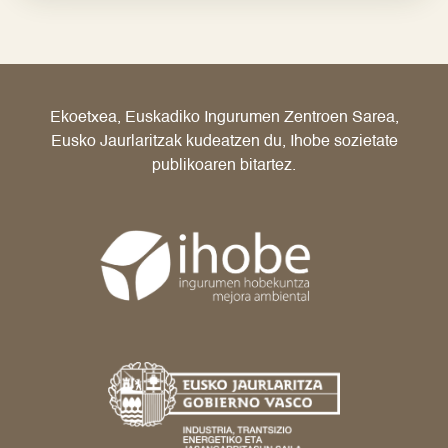
Ekoetxea, Euskadiko Ingurumen Zentroen Sarea,
Eusko Jaurlaritzak kudeatzen du, Ihobe sozietate
publikoaren bitartez.