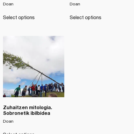
Doan
Doan
Select options
Select options
Zuhaitzen mitologia.
Sobronetik ibilbidea
Doan