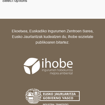
Select options
Ekoetxea, Euskadiko Ingurumen Zentroen Sarea,
Eusko Jaurlaritzak kudeatzen du, Ihobe sozietate
publikoaren bitartez.