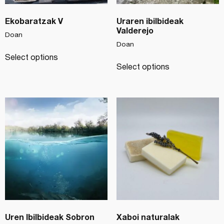
Ekobaratzak V
Uraren ibilbideak
Valderejo
Doan
Doan
Select options
Select options
Uren Ibilbideak Sobron
Xaboi naturalak