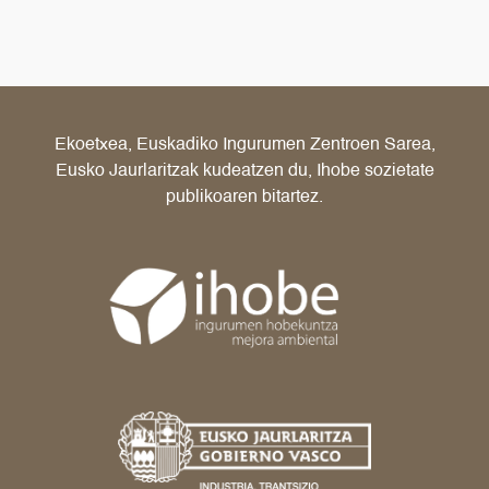
Ekoetxea, Euskadiko Ingurumen Zentroen Sarea,
Eusko Jaurlaritzak kudeatzen du, Ihobe sozietate
publikoaren bitartez.