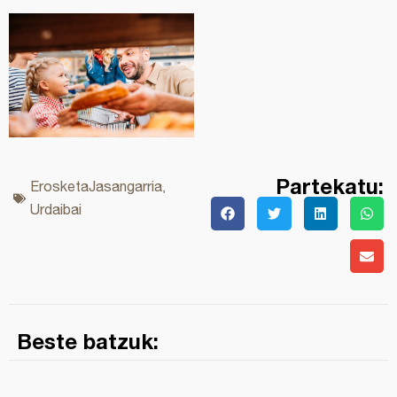
Partekatu:
ErosketaJasangarria
,
Urdaibai
Beste batzuk: