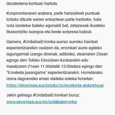
dezaketena kontuan hartuta.
Konpromisoaren arabera, parte hartzaileek puntuak
lortuko dituzte sarien enkantean parte hartzeko, hala
nola landetxe bateko egonaldi bat, zetazeoak ikusteko
itsasontziko txangoa eta beste sorpresa batzuk.
Gainera, #UrdaibaiErronka aurrez aurreko hainbat
esperientziarekin osatzen da, erronkari aurre egiteko
lagungarriak izango direnak; adibidez, ekainaren 25ean
egingo den Tokiko Ekoizleen Azokarekin edo
maiatzaren 21ean 11:00etatik 13:00etara egingo den
“Erosketa jasangarria” esperientziarekin. Horretarako
izena dagoeneko eman daiteke esteka honetan:
https://ekoetxea.eus/producto/erosketa-arduratsua/
Jakin gehiago #UrdaibaiErronkari buruz:
www.ekoetxea.eus/es/urdaibaierronka