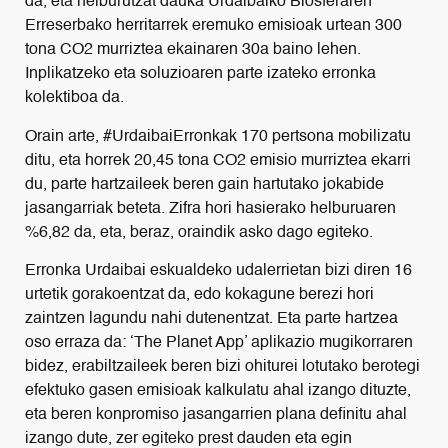
da, eta helburutzat dauka Urdaibaiko Biosferaren
Erreserbako herritarrek eremuko emisioak urtean 300
tona CO2 murriztea ekainaren 30a baino lehen.
Inplikatzeko eta soluzioaren parte izateko erronka
kolektiboa da.
Orain arte, #UrdaibaiErronkak 170 pertsona mobilizatu
ditu, eta horrek 20,45 tona CO2 emisio murriztea ekarri
du, parte hartzaileek beren gain hartutako jokabide
jasangarriak beteta. Zifra hori hasierako helburuaren
%6,82 da, eta, beraz, oraindik asko dago egiteko.
Erronka Urdaibai eskualdeko udalerrietan bizi diren 16
urtetik gorakoentzat da, edo kokagune berezi hori
zaintzen lagundu nahi dutenentzat. Eta parte hartzea
oso erraza da: ‘The Planet App’ aplikazio mugikorraren
bidez, erabiltzaileek beren bizi ohiturei lotutako berotegi
efektuko gasen emisioak kalkulatu ahal izango dituzte,
eta beren konpromiso jasangarrien plana definitu ahal
izango dute, zer egiteko prest dauden eta egin