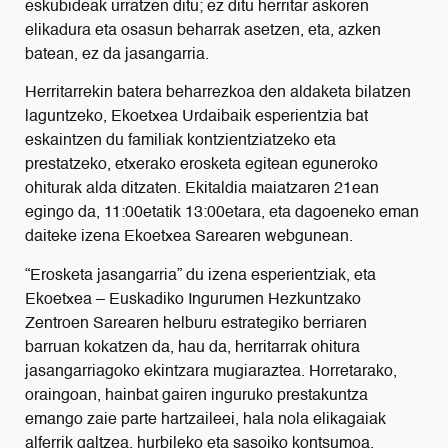
eskubideak urratzen ditu; ez ditu herritar askoren
elikadura eta osasun beharrak asetzen, eta, azken
batean, ez da jasangarria.
Herritarrekin batera beharrezkoa den aldaketa bilatzen
laguntzeko, Ekoetxea Urdaibaik esperientzia bat
eskaintzen du familiak kontzientziatzeko eta
prestatzeko, etxerako erosketa egitean eguneroko
ohiturak alda ditzaten. Ekitaldia maiatzaren 21ean
egingo da, 11:00etatik 13:00etara, eta dagoeneko eman
daiteke izena Ekoetxea Sarearen webgunean.
“Erosketa jasangarria” du izena esperientziak, eta
Ekoetxea – Euskadiko Ingurumen Hezkuntzako
Zentroen Sarearen helburu estrategiko berriaren
barruan kokatzen da, hau da, herritarrak ohitura
jasangarriagoko ekintzara mugiaraztea. Horretarako,
oraingoan, hainbat gairen inguruko prestakuntza
emango zaie parte hartzaileei, hala nola elikagaiak
alferrik galtzea, hurbileko eta sasoiko kontsumoa,