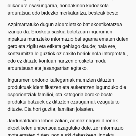
elikadura osasungarria, hondakinen kudeaketa
arduratsua edo bidezko merkataritza, besteak beste.
Azpimarratuko dugun alderdietako bat ekoetiketatzea
izango da. Erosketa saskia betetzean ingurumen
inpaktua murrizteko informazio baliagarria ematen duten
gero eta zigilu eta etiketa gehiago daude; hala ere,
kontsumitzaile guztiek ez dakite horiek nola interpretatu,
edo ez dituzte kontuan hartzen erosketa modu
arduratsuan eta jasangarrian egiteko.
Ingurumen ondorio kaltegarriak murrizten dituzten
produktuak identifikatzen eta aukeratzen lagunduko die
esperientziak familiei, eta kategoria bereko beste
produktu batzuek ez dituzten ezaugarriak ezagutuko
dituzte. Eta hori guztia, familian jolasten.
Jardunaldiaren lehen zatian, adinez nagusi direnek
ekoetiketen unibertsoa ezagutuko dute: zer informazio
mota ematen duten, non aurki daitezkeen, inpaktu