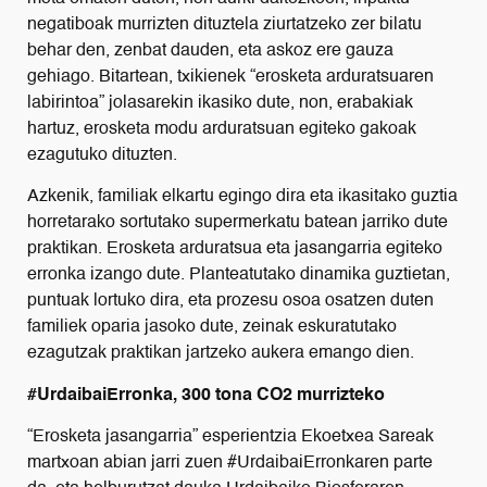
negatiboak murrizten dituztela ziurtatzeko zer bilatu
behar den, zenbat dauden, eta askoz ere gauza
gehiago. Bitartean, txikienek “erosketa arduratsuaren
labirintoa” jolasarekin ikasiko dute, non, erabakiak
hartuz, erosketa modu arduratsuan egiteko gakoak
ezagutuko dituzten.
Azkenik, familiak elkartu egingo dira eta ikasitako guztia
horretarako sortutako supermerkatu batean jarriko dute
praktikan. Erosketa arduratsua eta jasangarria egiteko
erronka izango dute. Planteatutako dinamika guztietan,
puntuak lortuko dira, eta prozesu osoa osatzen duten
familiek oparia jasoko dute, zeinak eskuratutako
ezagutzak praktikan jartzeko aukera emango dien.
#UrdaibaiErronka, 300 tona CO2 murrizteko
“Erosketa jasangarria” esperientzia Ekoetxea Sareak
martxoan abian jarri zuen #UrdaibaiErronkaren parte