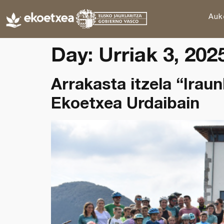
Auk
Day:
Urriak 3, 202
Arrakasta itzela “Ira
Ekoetxea Urdaibain