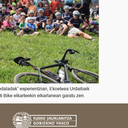
daladak” esperientzian, Ekoetxea Urdaibaik
ti Bike elkarteekin elkarlanean garatu zen.