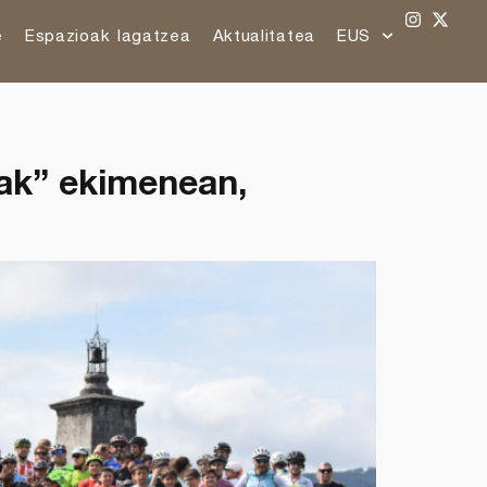
e
Espazioak lagatzea
Aktualitatea
EUS
dak” ekimenean,