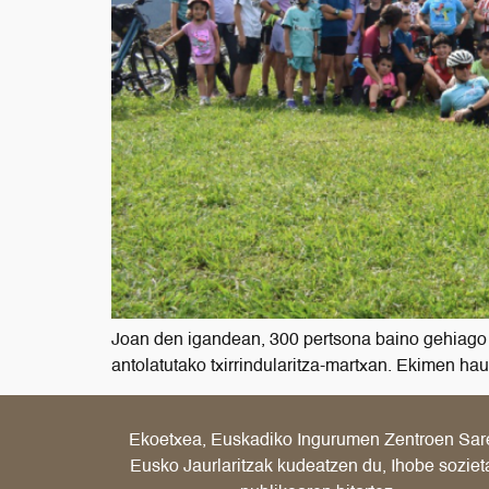
Joan den igandean, 300 pertsona baino gehiago 
antolatutako txirrindularitza-martxan. Ekimen hau
Ekoetxea, Euskadiko Ingurumen Zentroen Sar
Eusko Jaurlaritzak kudeatzen du, Ihobe soziet