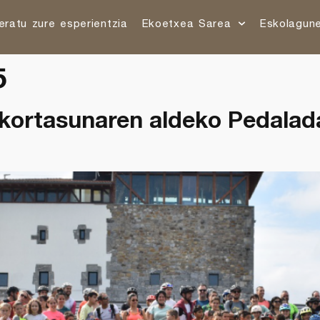
eratu zure esperientzia
Ekoetxea Sarea
Eskolagun
5
unkortasunaren aldeko Pedala