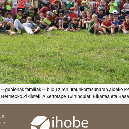
—gehienak familiak— bildu ziren “Iraunkortasunaren aldeko Pe
 Bermeoko Ziklistek, Aixerrotape Txirrindulari Elkartea eta Basa
ea,
ate