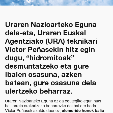
Uraren Nazioarteko Eguna
dela-eta, Uraren Euskal
Agentziako (URA) teknikari
Víctor Peñasekin hitz egin
dugu, “hidromitoak”
desmuntatzeko eta gure
ibaien osasuna, azken
batean, gure osasuna dela
ulertzeko beharraz.
Uraren Nazioarteko Eguna ez da egutegiko egun huts
bat, arreta erakartzeko beharrezko dei bat ere bada.
Víctor Peñasek azaldu duenez,
efemeride honek balio