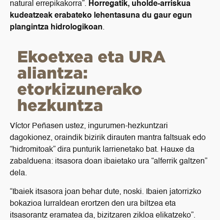
natural errepikakorra”.
Horregatik, uholde-arriskua
kudeatzeak erabateko lehentasuna du gaur egun
plangintza hidrologikoan
.
Ekoetxea eta URA
aliantza:
etorkizunerako
hezkuntza
Víctor Peñasen ustez, ingurumen-hezkuntzari
dagokionez, oraindik bizirik dirauten mantra faltsuak edo
“hidromitoak” dira punturik larrienetako bat. Hauxe da
zabalduena: itsasora doan ibaietako ura “alferrik galtzen”
dela.
“Ibaiek itsasora joan behar dute, noski. Ibaien jatorrizko
bokazioa lurraldean erortzen den ura biltzea eta
itsasorantz eramatea da, bizitzaren zikloa elikatzeko”.