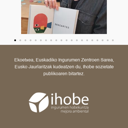
Ekoetxea, Euskadiko Ingurumen Zentroen Sarea,
Eusko Jaurlaritzak kudeatzen du, Ihobe sozietate
publikoaren bitartez.