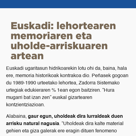
Euskadi: lehortearen
memoriaren eta
uholde-arriskuaren
artean
Euskadi ugaritasun hidrikoarekin lotu ohi da, baina, hala
ere, memoria historikoak kontrakoa dio. Peñasek gogoan
du 1989-1990 urteetako lehortea, Zadorra Sistemako
urtegiak edukieraren % 1ean egon baitziren. “Hura
mugarri bat izan zen” euskal gizartearen
kontzientziazioan.
Alabaina,
gaur egun, uholdeak dira lurraldeak duen
arrisku natural nagusia
. “Uholdeak dira kalte material
gehien eta giza galerak ere eragin dituen fenomeno