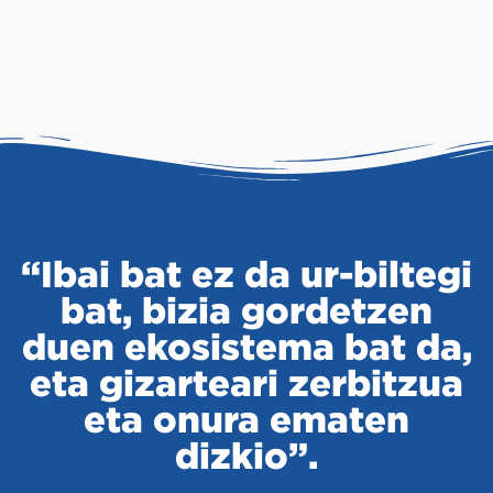
“Ibai bat ez da ur-biltegi
bat, bizia gordetzen
duen ekosistema bat da,
eta gizarteari zerbitzua
eta onura ematen
dizkio”.