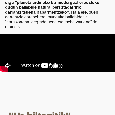
digu “planeta urdineko bizimodu guztiei eusteko
dugun baliabide natural berriztagarririk
garrantzitsuena nabarmentzeko”
. Hala ere, duen
garrantzia gorabehera, munduko baliabiderik
“hauskorrena, degradatuena eta mehatxatuena” da
oraindik.