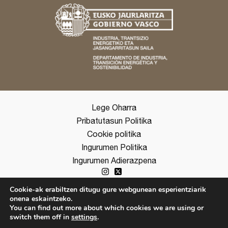
Lege Oharra
Pribatutasun Politika
Cookie politika
Ingurumen Politika
Ingurumen Adierazpena
Cookie-ak erabiltzen ditugu gure webgunean esperientziarik
onena eskaintzeko.
copyright ©2026 Ihobe
You can find out more about which cookies we are using or
switch them off in
settings
.
ES
EUS