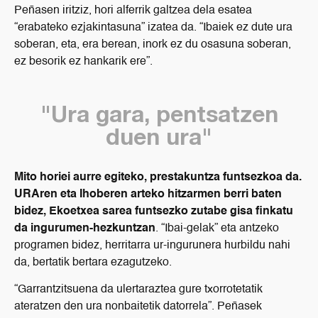
Peñasen iritziz, hori alferrik galtzea dela esatea
“erabateko ezjakintasuna” izatea da. “Ibaiek ez dute ura
soberan, eta, era berean, inork ez du osasuna soberan,
ez besorik ez hankarik ere”.
"Ura gara, pentsatzen
duen ura"
Mito horiei aurre egiteko, prestakuntza funtsezkoa da.
URAren eta Ihoberen arteko hitzarmen berri baten
bidez, Ekoetxea sarea funtsezko zutabe gisa finkatu
da ingurumen-hezkuntzan
. “Ibai-gelak” eta antzeko
programen bidez, herritarra ur-ingurunera hurbildu nahi
da, bertatik bertara ezagutzeko.
“Garrantzitsuena da ulertaraztea gure txorrotetatik
ateratzen den ura nonbaitetik datorrela”. Peñasek