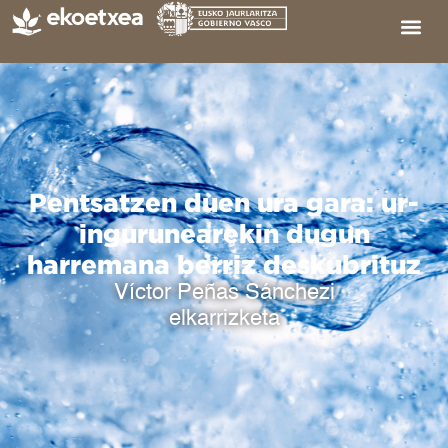
Pentsatzen duen ura gara: ur-
ingurunearekin dugun
harremana berriz deskubrituz
Víctor Peñas Sánchezi
elkarrizketa