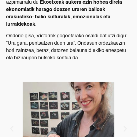
azpimarratu du
Ekoetxeak aukera ezin hobea direla
ekonomiatik harago doazen uraren balioak
erakusteko: balio kulturalak, emozionalak eta
lurraldekoak
.
Ondorio gisa, Víctorrek gogoetarako esaldi bat utzi digu:
“Ura gara, pentsatzen duen ura”. Ondasun ordezkaezin
hori zaintzea, beraz, datozen belaunaldiekiko errespetu
eta biziraupen hutseko kontua da.