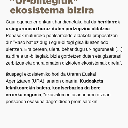
"Ur-biltegitik"
ekosistema bizira
Gaur egungo erronkarik handienetako bat da
herritarrek
ur-inguruneari buruz duten pertzepzioa aldatzea
.
Peñasek muturreko pentsamolde-aldaketa proposatzen
du: “Baso bat ez dugu egur-biltegi gisa ikusten edo
ulertzen. Era berean, ulertu behar dugu ur-inguruneak […]
ez direla ur -biltegiak, bizia gordetzen duten eta gizarteari
zerbitzua eta onura ematen dizkioten ekosistemak direla”.
Ikuspegi ekosistemiko hori da Uraren Euskal
Agentziaren (URA) lanaren oinarria.
Kudeaketa
teknikoarekin batera, kontserbazioa da bere
erronka nagusia
, “ekosistemen osasunaren atzean
pertsonen osasuna dago” dioen premisarekin.