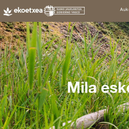
Auk
Mila esk