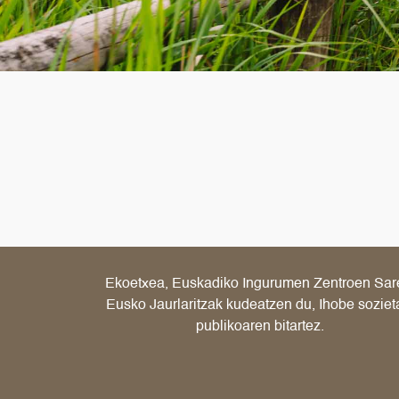
Ekoetxea, Euskadiko Ingurumen Zentroen Sar
Eusko Jaurlaritzak kudeatzen du, Ihobe soziet
publikoaren bitartez.