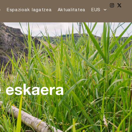
e
Espazioak lagatzea
Aktualitatea
EUS
e eskaera