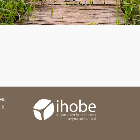
ea,
ate