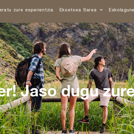
eratu zure esperientzia
Ekoetxea Sarea
Eskolagun
er! Jaso dugu zur