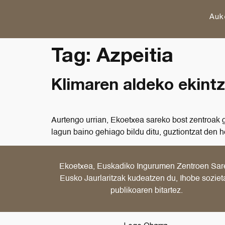
Auk
Tag:
Azpeitia
Klimaren aldeko ekintz
Aurtengo urrian, Ekoetxea sareko bost zentroak 
lagun baino gehiago bildu ditu, guztiontzat den 
Ekoetxea, Euskadiko Ingurumen Zentroen Sar
Eusko Jaurlaritzak kudeatzen du, Ihobe soziet
publikoaren bitartez.