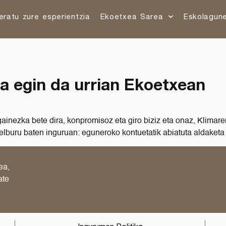
eratu zure esperientzia
Ekoetxea Sarea
Eskolagun
a egin da urrian Ekoetxean
gainezka bete dira, konpromisoz eta giro biziz eta onaz, Klima
helburu baten inguruan: eguneroko kontuetatik abiatuta aldaketa
ea,
ate