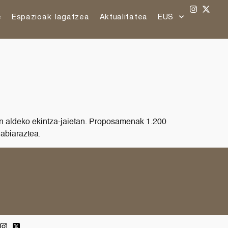
e
Espazioak lagatzea
Aktualitatea
EUS
ren aldeko ekintza-jaietan. Proposamenak 1.200
 abiaraztea.