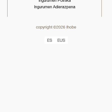
Ingurumen Politika
Ingurumen Adierazpena
copyright ©2026 Ihobe
ES
EUS