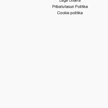
Lege Oharra
Pribatutasun Politika
Cookie politika