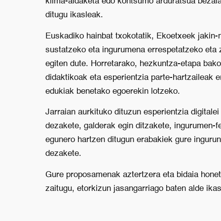
klima-aldaketa edo kontsumo arduratsua bezalak
ditugu ikasleak.
Euskadiko hainbat txokotatik, Ekoetxeek jakin-
sustatzeko eta ingurumena errespetatzeko eta 
egiten dute. Horretarako, hezkuntza-etapa bakoi
didaktikoak eta esperientzia parte-hartzaileak e
edukiak benetako egoerekin lotzeko.
Jarraian aurkituko dituzun esperientzia digitale
dezakete, galderak egin ditzakete, ingurumen-
egunero hartzen ditugun erabakiek gure ingurun
dezakete.
Gure proposamenak aztertzera eta bidaia honet
zaitugu, etorkizun jasangarriago baten alde ikas