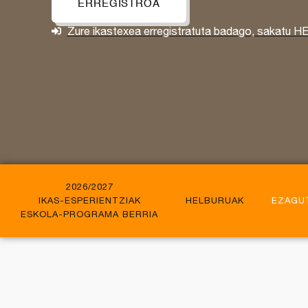
ERREGISTROA
Zure ikastexea erregistratuta badago, sakatu 
2026/2027
IKAS-ESPERIENTZIAK
HELBURUAK
EZAGU
ESKOLA-PROGRAMA BERRIA