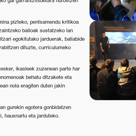
o gai garrantzitsuetara hurbiltzen
mina pizteko, pentsamendu kritikoa
zaintzeko balioak sustatzeko lan
tzari egokitutako jarduerak, baliabide
rabiltzen dituzte, curriculumeko
i esker, ikasleek zuzenean parte har
fenomenoak behatu ditzakete eta
ean nola eragiten duten jakin
an gurekin egotera gonbidatzen
i, hausnartu eta jarduteko.