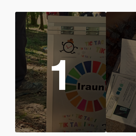
1
Baliabide
naturalen
Ika
kudeaketa arduratsuari
meto
lotutako ingurumen-
esk
erronken eta
H
iraunkortasunaren
Ir
garrantziaren inguruan
Hezk
heztea.