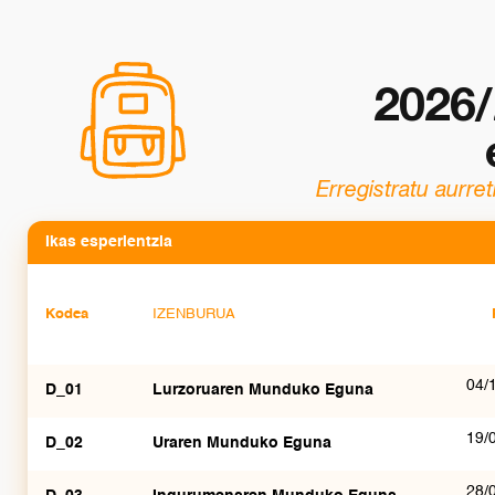
2026
Erregistratu aurre
Created by Mazeee.
from the Noun Project
Ikas esperientzia
Kodea
IZENBURUA
04/
D_01
Lurzoruaren Munduko Eguna
19/
D_02
Uraren Munduko Eguna
28/