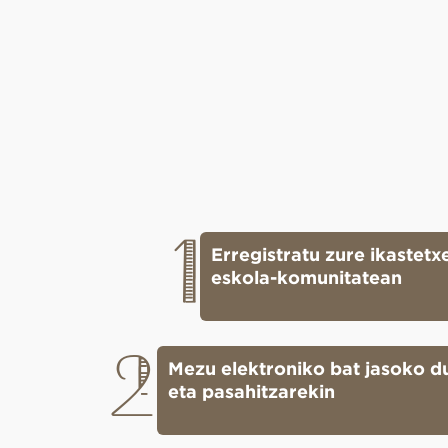
1
Erregistratu zure ikastet
eskola-komunitatean
2
Mezu elektroniko bat jasoko d
eta pasahitzarekin