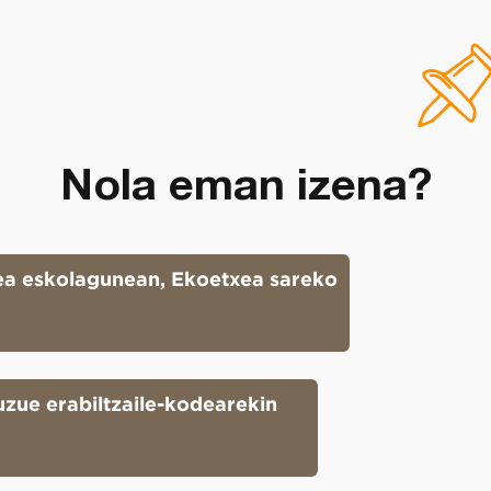
Nola eman izena?
Created by Mazeee.
from the Noun Project
xea eskolagunean, Ekoetxea sareko
uzue erabiltzaile-kodearekin