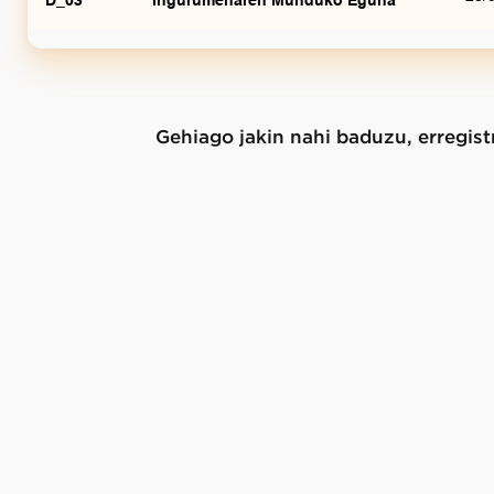
D_03
Ingurumenaren Munduko Eguna
Gehiago jakin nahi baduzu, erregist