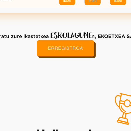
Ikusi
Ikusi
Ikusi
ESKOLAGUNE
ratu zure ikastetxea
n,
EKOETXEA S
ERREGISTROA