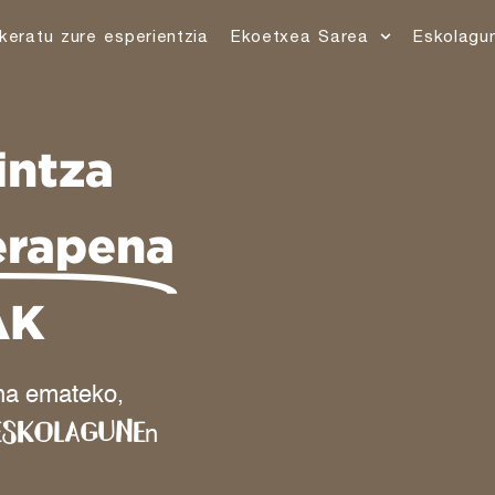
keratu zure esperientzia
Ekoetxea Sarea
Eskolagu
intza
erapena
AK
na emateko,
ESKOLAGUNE
n