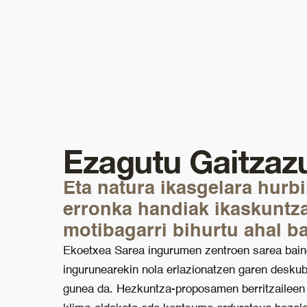
Ezagutu Gaitzaz
Eta natura ikasgelara hurb
erronka handiak ikaskuntza
motibagarri bihurtu ahal b
Ekoetxea Sarea ingurumen zentroen sarea bain
ingurunearekin nola erlazionatzen garen deskub
gunea da. Hezkuntza-proposamen berritzaileen bi