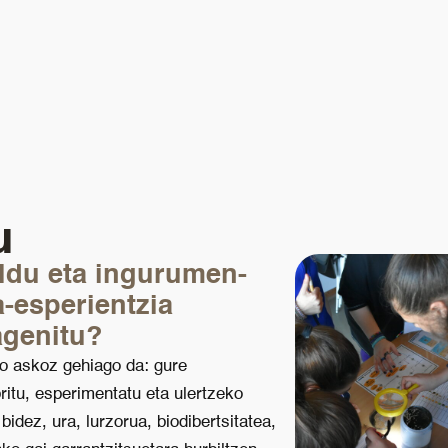
u
ildu eta ingurumen-
-esperientzia
agenitu?
o askoz gehiago da: gure
ritu, esperimentatu eta ulertzeko
dez, ura, lurzorua, biodibertsitatea,