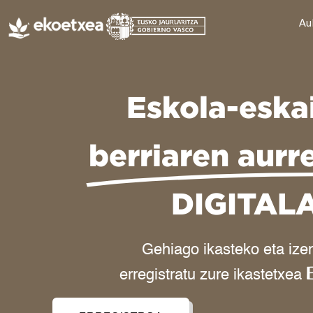
Au
Eskola-eska
berriaren aurr
DIGITAL
Gehiago ikasteko eta ize
erregistratu zure ikastetxea