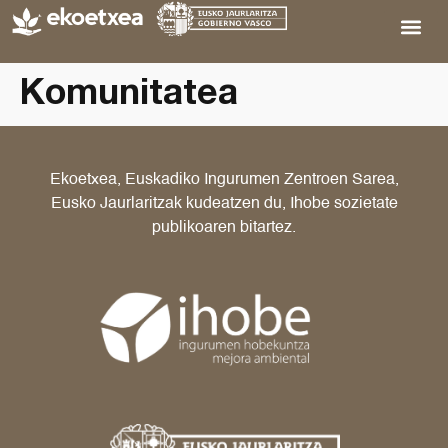
Komunitatea
Ekoetxea, Euskadiko Ingurumen Zentroen Sarea,
Eusko Jaurlaritzak kudeatzen du, Ihobe sozietate
publikoaren bitartez.