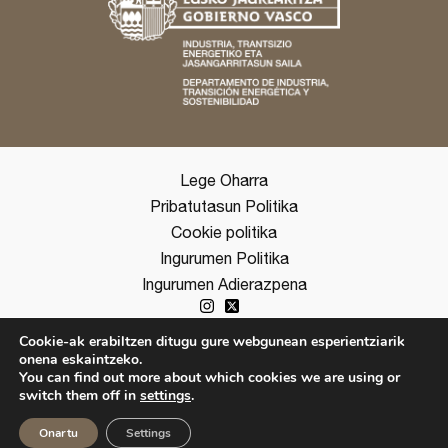
Lege Oharra
Pribatutasun Politika
Cookie politika
Ingurumen Politika
Ingurumen Adierazpena
Cookie-ak erabiltzen ditugu gure webgunean esperientziarik
onena eskaintzeko.
copyright ©2026 Ihobe
You can find out more about which cookies we are using or
switch them off in
settings
.
ES
EUS
Onartu
Settings