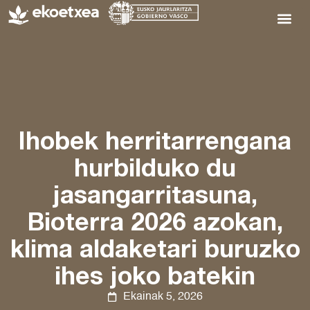
Ihobek herritarrengana
hurbilduko du
jasangarritasuna,
Bioterra 2026 azokan,
klima aldaketari buruzko
ihes joko batekin
Ekainak 5, 2026