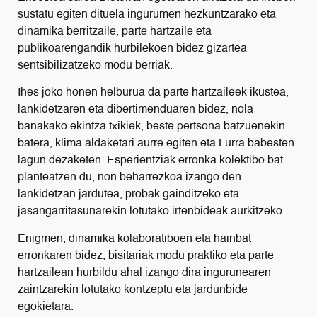
sustatu egiten dituela ingurumen hezkuntzarako eta
dinamika berritzaile, parte hartzaile eta
publikoarengandik hurbilekoen bidez gizartea
sentsibilizatzeko modu berriak.
Ihes joko honen helburua da parte hartzaileek ikustea,
lankidetzaren eta dibertimenduaren bidez, nola
banakako ekintza txikiek, beste pertsona batzuenekin
batera, klima aldaketari aurre egiten eta Lurra babesten
lagun dezaketen. Esperientziak erronka kolektibo bat
planteatzen du, non beharrezkoa izango den
lankidetzan jardutea, probak gainditzeko eta
jasangarritasunarekin lotutako irtenbideak aurkitzeko.
Enigmen, dinamika kolaboratiboen eta hainbat
erronkaren bidez, bisitariak modu praktiko eta parte
hartzailean hurbildu ahal izango dira ingurunearen
zaintzarekin lotutako kontzeptu eta jardunbide
egokietara.