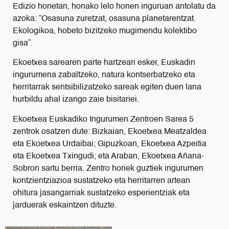
Edizio honetan, honako lelo honen inguruan antolatu da
azoka: “Osasuna zuretzat, osasuna planetarentzat.
Ekologikoa, hobeto bizitzeko mugimendu kolektibo
gisa”.
Ekoetxea sarearen parte hartzeari esker, Euskadin
ingurumena zabaltzeko, natura kontserbatzeko eta
herritarrak sentsibilizatzeko sareak egiten duen lana
hurbildu ahal izango zaie bisitariei.
Ekoetxea Euskadiko Ingurumen Zentroen Sarea 5
zentrok osatzen dute: Bizkaian, Ekoetxea Meatzaldea
eta Ekoetxea Urdaibai; Gipuzkoan, Ekoetxea Azpeitia
eta Ekoetxea Txingudi; eta Araban, Ekoetxea Añana-
Sobron sartu berria. Zentro horiek guztiek ingurumen
kontzientziazioa sustatzeko eta herritarren artean
ohitura jasangarriak sustatzeko esperientziak eta
jarduerak eskaintzen dituzte.