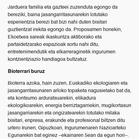
Jarduera familia eta gazteei zuzenduta egongo da
bereziki, baina jasangarritasunarekin lotutako
esperientzia berezi bat bizi nahi duten bisitari
guztientzat irekita egongo da. Proposamen honekin,
Ekoetxea sareak ikaskuntza aktiborako eta
partaidetzarako espazioak sortu nahi ditu,
entretenimendutik eta elkarreraginetik ingurumen
kontzientziazio handiagoa bultzatuz.
Bioterrari buruz
Bioterra azoka, hain zuzen, Euskadiko ekologiaren eta
jasangarritasunaren arloko topaketa nagusietako bat da,
eta kontsumo arduratsuarekin, elikadura
ekologikoarekin, energia berriztagarriekin, mugikortasun
jasangarriarekin eta ongizatearekin lotutako milaka
bisitari, enpresa, erakunde eta profesional biltzen ditu
urtero Irunen, Gipuzkoan, Ingurumenaren Nazioarteko
Egunarekin bat eginez –ekainaren 5ean da egun hori–.