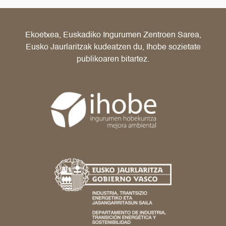
Ekoetxea, Euskadiko Ingurumen Zentroen Sarea,
Eusko Jaurlaritzak kudeatzen du, Ihobe sozietate
publikoaren bitartez.