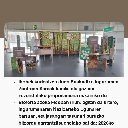
Ihobek kudeatzen duen Euskadiko Ingurumen
Zentroen Sareak familia eta gazteei
zuzendutako proposamena eskainiko du
Bioterra azoka Ficoban (Irun) egiten da urtero,
Ingurumenaren Nazioarteko Egunaren
barruan, eta jasangarritasunari buruzko
hitzordu garrantzitsuenetako bat da; 2026ko