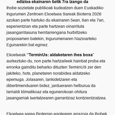
edizioa ekainaren 5etik 7ra izango da
Ihobe sozietate publikoak kudeatzen duen Euskadiko
Ingurumen Zentroen Ekoetxea Sareak Bioterra 2026
azokan parte hartuko du ekainaren 5ean, 6an eta 7an,
esperientzian eta parte hartzean oinarrituta
jasangarritasuna herritarrengana hurbiltzeko
proposamen batekin, Ingurumenaren Nazioarteko
Egunarekin bat eginez.
Ekoetxeak
“TerminUs: aldaketaren ihes boxa
”
aurkeztuko du, non parte hartzaileek hainbat proba eta
erronka gainditu beharko dituzten TerminUS zer den
jakiteko, hots, planetaren norabidea aldatzeko
epemuga. Jolasaren, lankidetzaren eta
dibertimenduaren bidez, jardueraren helburua da
larrialdi klimatikoaz eta egunerokoan ohitura
jasangarriak txertatzearen garrantziaz kontzientziatzea.
Ekoetxea sarea Bioterran egotearen arrazoia da Ihobek