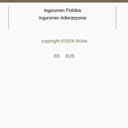
Ingurumen Politika
Ingurumen Adierazpena
copyright ©2026 Ihobe
ES
EUS