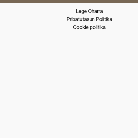
Lege Oharra
Pribatutasun Politika
Cookie politika