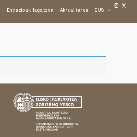
e
Espazioak lagatzea
Aktualitatea
EUS