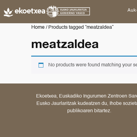
Auk
Home
/ Products tagged “meatzaldea”
meatzaldea
No products were found matching your se
Ekoetxea, Euskadiko Ingurumen Zentroen Sar
Eusko Jaurlaritzak kudeatzen du, Ihobe soziet
publikoaren bitartez.