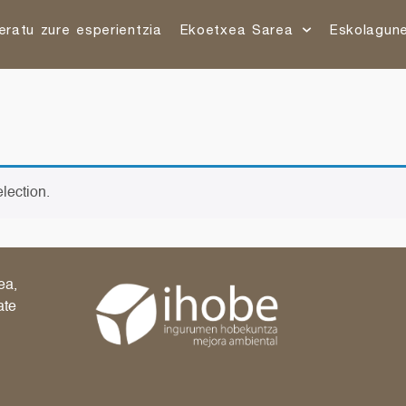
eratu zure esperientzia
Ekoetxea Sarea
Eskolagun
lection.
ea,
ate