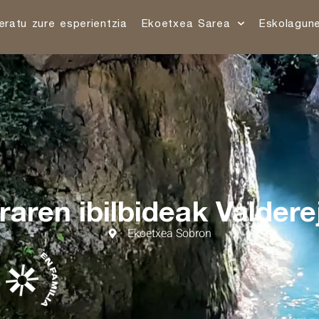
eratu zure esperientzia
Ekoetxea Sarea
Eskolagun
raren ibilbideak Valdere
Ekoetxea Sobron