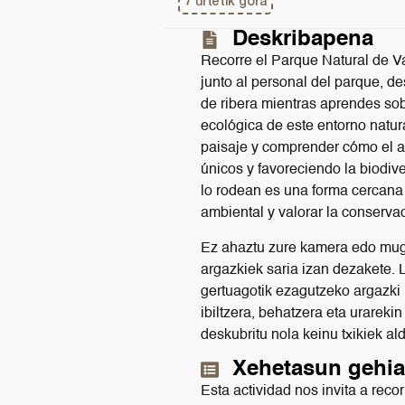
7 urtetik gora
Deskribapena
Recorre el Parque Natural de Va
junto al personal del parque, 
de ribera mientras aprendes sobr
ecológica de este entorno natura
paisaje y comprender cómo el ag
únicos y favoreciendo la biodiv
lo rodean es una forma cercana 
ambiental y valorar la conserva
Ez ahaztu zure kamera edo mugi
argazkiek saria izan dezakete. 
gertuagotik ezagutzeko argazki 
ibiltzera, behatzera eta urarek
deskubritu nola keinu txikiek al
Xehetasun gehi
Esta actividad nos invita a reco