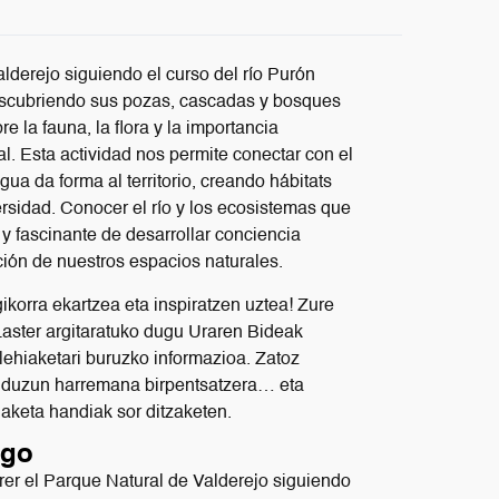
lderejo siguiendo el curso del río Purón
descubriendo sus pozas, cascadas y bosques
e la fauna, la flora y la importancia
l. Esta actividad nos permite conectar con el
ua da forma al territorio, creando hábitats
ersidad. Conocer el río y los ecosistemas que
y fascinante de desarrollar conciencia
ción de nuestros espacios naturales.
korra ekartzea eta inspiratzen uztea! Zure
Laster argitaratuko dugu Uraren Bideak
lehiaketari buruzko informazioa. Zatoz
in duzun harremana birpentsatzera… eta
daketa handiak sor ditzaketen.
ago
rrer el Parque Natural de Valderejo siguiendo