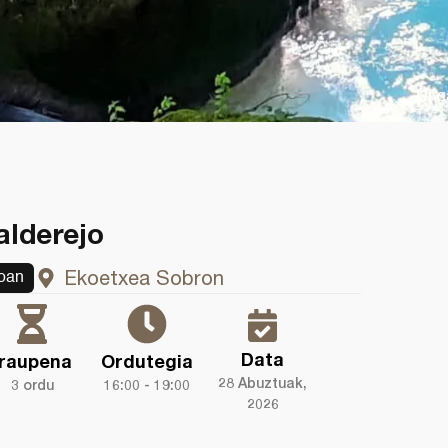
Ur g
alderejo
Ekoetxea Sobron
oan
Data
Iraupena
Ordutegia
28 Abuztuak,
3 ordu
16:00 - 19:00
2026