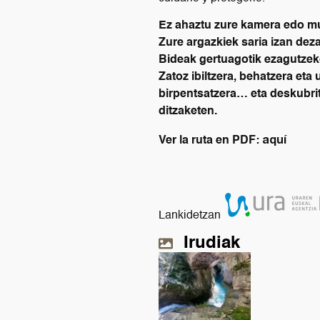
Ez ahaztu zure kamera edo mug
Zure argazkiek saria izan dez
Bideak gertuagotik ezagutzeko
Zatoz ibiltzera, behatzera et
birpentsatzera… eta deskubrit
ditzaketen.
aquí
Ver la ruta en PDF:
Lankidetzan
Irudiak