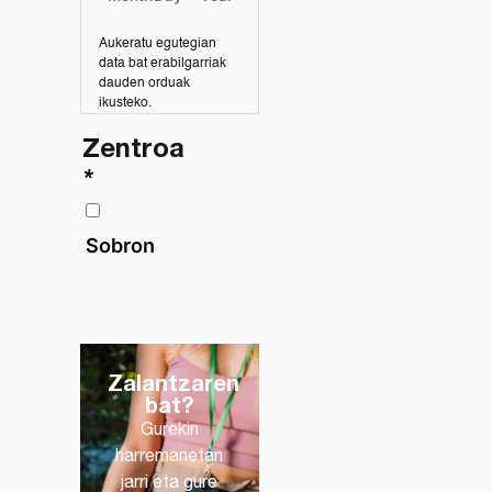
Aukeratu egutegian
data bat erabilgarriak
dauden orduak
ikusteko.
Zentroa
*
Sobron
Zalantzaren
bat?
Gurekin
harremanetan
jarri eta gure