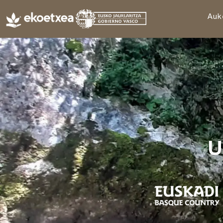
Auk
U