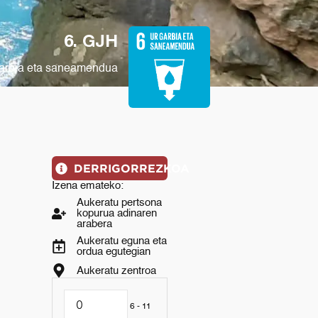
6. GJH
arbia eta saneamendua
DERRIGORREZKOA
Izena emateko:
Aukeratu pertsona
kopurua adinaren
arabera
Aukeratu eguna eta
ordua egutegian
Aukeratu zentroa
6 - 11