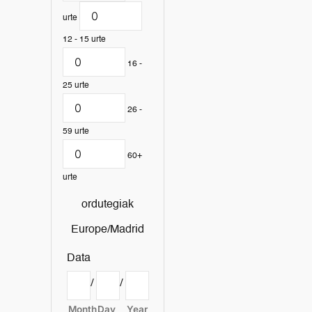
urte
12 - 15 urte
16 -
25 urte
26 -
59 urte
60+
urte
ordutegiak
Europe/Madrid
Data
/
/
Month
Day
Year