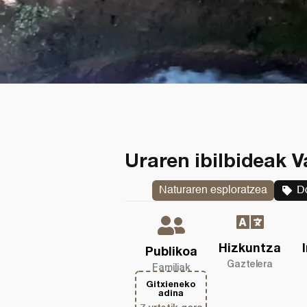
Uraren ibilbideak V
Naturaren esploratzea
D
Hizkuntza
Publikoa
Gaztelera
Familiak
Gitxieneko
adina