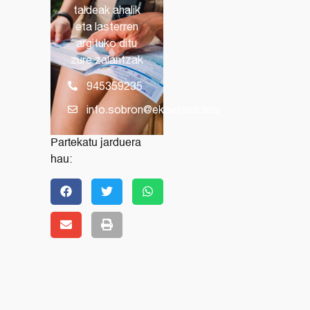
taldeak ahalik
eta lasterren
argituko ditu
zure zalantzak
945359235
info.sobron@ekoetxea.eus
Partekatu jarduera
hau: