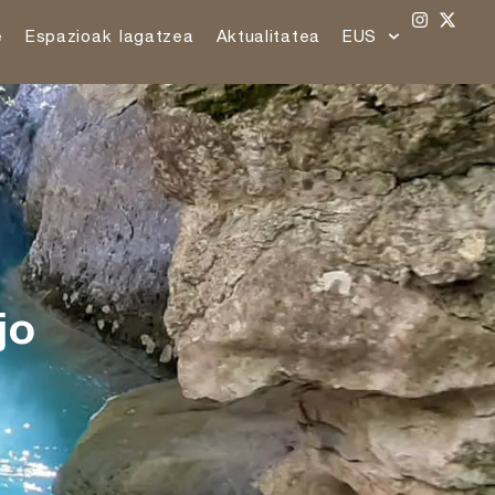
e
Espazioak lagatzea
Aktualitatea
EUS
jo