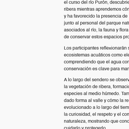
el curso del río Purón, descub
ribera mientras aprendemos cóm
y ha favorecido la presencia de 
junto al personal del parque na
asociados al río, la fauna y flor
de conservar estos espacios pr
Los participantes reflexionarán s
ecosistemas acuáticos como ele
comprendiendo que el agua cone
conservación es clave para mante
A lo largo del sendero se obser
la vegetación de ribera, formac
especies al medio húmedo. Tamb
dado forma al valle y cómo la rel
evolucionado a lo largo del tie
la curiosidad, el respeto y el 
naturaleza, mostrando que conoc
cuidarlo y protegerlo.