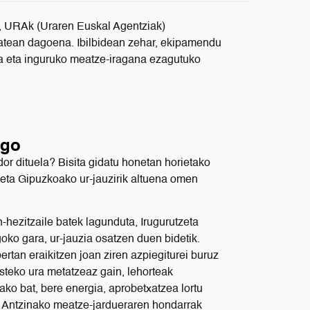
u, URAk (Uraren Euskal Agentziak)
batean dagoena. Ibilbidean zehar, ekipamendu
ria eta inguruko meatze-iragana ezagutuko
ago
r dituela? Bisita gidatu honetan horietako
 eta Gipuzkoako ur-jauzirik altuena omen
hezitzaile batek lagunduta, Irugurutzeta
oko gara, ur-jauzia osatzen duen bidetik.
bertan eraikitzen joan ziren azpiegiturei buruz
steko ura metatzeaz gain, lehorteak
ako bat, bere energia, aprobetxatzea lortu
 Antzinako meatze-jardueraren hondarrak