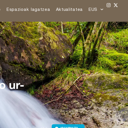
e
Espazioak lagatzea
Aktualitatea
EUS
o ur-