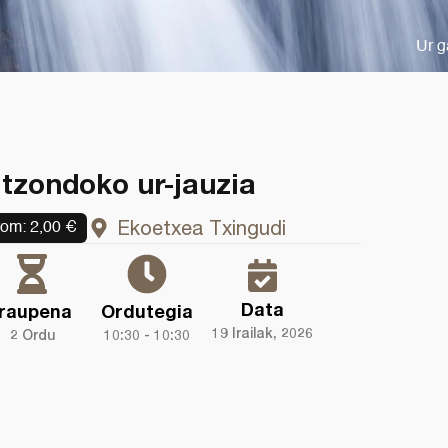
Ur g
itzondoko ur-jauzia
Ekoetxea Txingudi
rom:
2,00
€
Data
Iraupena
Ordutegia
19 Irailak, 2026
2 Ordu
10:30 - 10:30