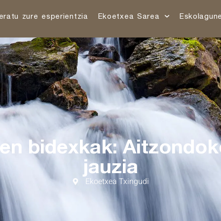
eratu zure esperientzia
Ekoetxea Sarea
Eskolagun
en bidexkak: Aitzondok
jauzia
Ekoetxea Txingudi