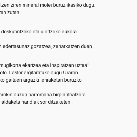
atzen ziren mineral motei buruz ikasiko dugu,
giten zuten…
at deskubritzeko eta ulertzeko aukera
ren edertasunaz gozatzea, zeharkatzen duen
ugikorra ekartzea eta inspiratzen uztea!
ete. Laster argitaratuko dugu Uraren
ko gaituen argazki lehiaketari buruzko
urarekin duzun harremana birplanteatzera…
k aldaketa handiak sor ditzaketen.