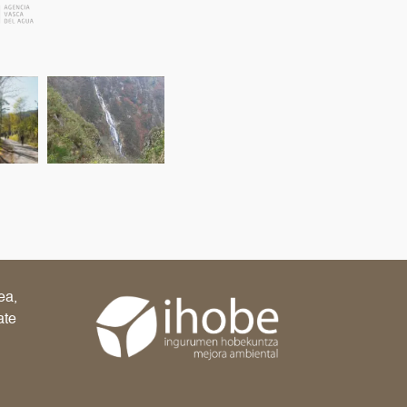
ea,
ate