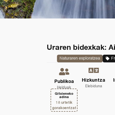
Uraren bidexkak: A
Naturaren esploratzea
F
Hizkuntza
Publikoa
Elebiduna
Helduak
Gitxieneko
adina
18 urtetik
gorakoentzat