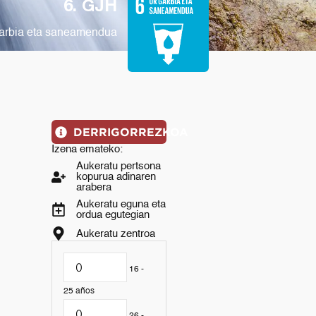
6. GJH
arbia eta saneamendua
DERRIGORREZKOA
Izena emateko:
Aukeratu pertsona
kopurua adinaren
arabera
Aukeratu eguna eta
ordua egutegian
Aukeratu zentroa
16 -
25 años