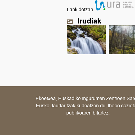
Lankidetzan
Irudiak
Ekoetxea, Euskadiko Ingurumen Zentroen Sar
Eusko Jaurlaritzak kudeatzen du, Ihobe soziet
publikoaren bitartez.