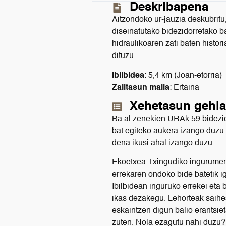
Deskribapena
Aitzondoko ur-jauzia deskubrit
diseinatutako bidezidorretako 
hidraulikoaren zati baten histo
dituzu.
Ibilbidea
: 5,4 km (Joan-etorria)
Zailtasun maila
: Ertaina
Xehetasun gehi
Ba al zenekien URAk 59 bidezido
bat egiteko aukera izango duzu
dena ikusi ahal izango duzu.
Ekoetxea Txingudiko ingurumen-
errekaren ondoko bide batetik ig
Ibilbidean inguruko errekei eta 
ikas dezakegu. Lehorteak saihe
eskaintzen digun balio erantsiet
zuten. Nola ezagutu nahi duzu?