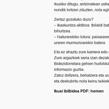
ikusiko ditugu, antzinatean usti
nondik lortzen zituzten, nola e
Zertaz gozatuko duzu?
– Ikaskuntza aktiboa: Ibilaldi b
bihurtzea.
– Naturarekiko lotura: paisaia
uraren murmurioarekin batera.
Eta ez ahaztu zure kamera edo m
Zure argazkiek saria izan dezak
Bidezidorretara gehien hurbildu
informazio guztia.
Zatoz ibiltzera, behatzera eta 
eta deskubritu nola keinu txikie
hemen
Ikusi ibilbidea PDF: