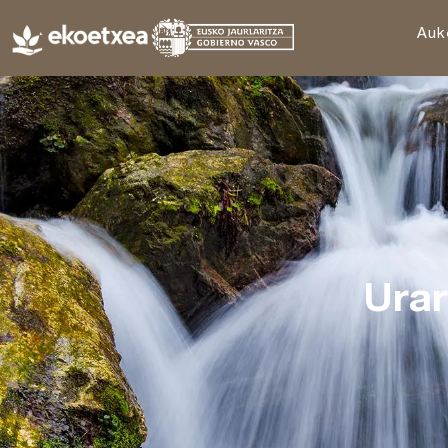
Auk
Urar