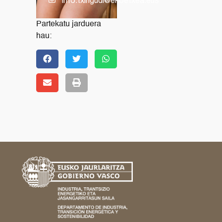
info.txingudi@ekoetxea.eus
Partekatu jarduera
hau: