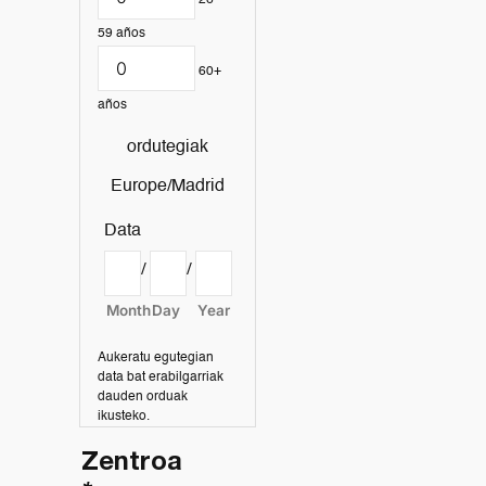
26 -
59 años
60+
años
ordutegiak
Europe/Madrid
Data
/
/
Month
Day
Year
Aukeratu egutegian
data bat erabilgarriak
dauden orduak
ikusteko.
Zentroa