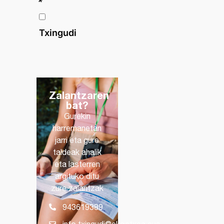
*
Txingudi
Zalantzaren
bat?
Gurekin
harremanetan
jarri eta gure
taldeak ahalik
eta lasterren
argituko ditu
zure zalantzak
943619389