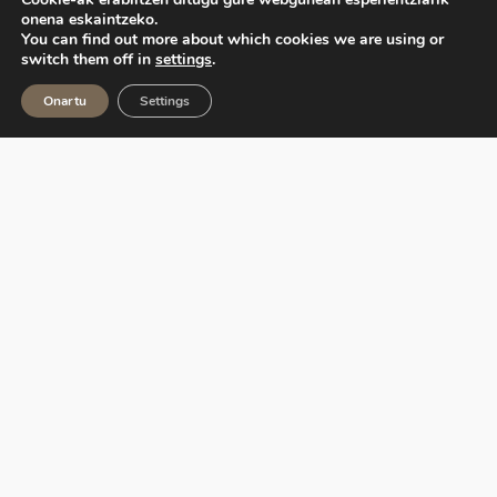
onena eskaintzeko.
You can find out more about which cookies we are using or
switch them off in
settings
.
Onartu
Settings
Ekoetxea, Euskadiko Ingurumen Zentroen Sarea,
Eusko Jaurlaritzak kudeatzen du, Ihobe sozietate
publikoaren bitartez.