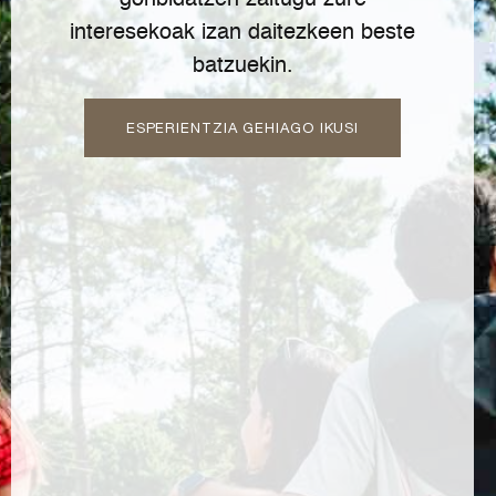
gonbidatzen zaitugu zure
interesekoak izan daitezkeen beste
batzuekin.
ESPERIENTZIA GEHIAGO IKUSI