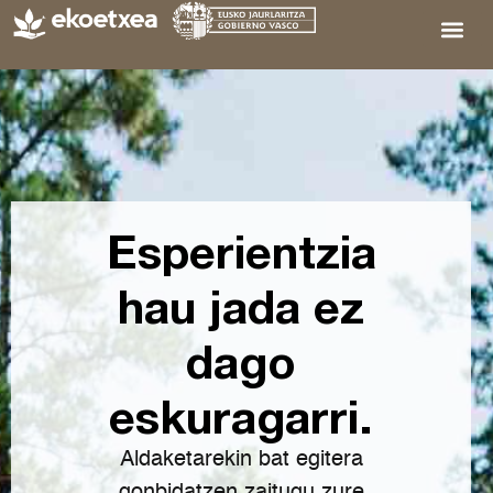
Esperientzia
hau jada ez
dago
eskuragarri.
Aldaketarekin bat egitera