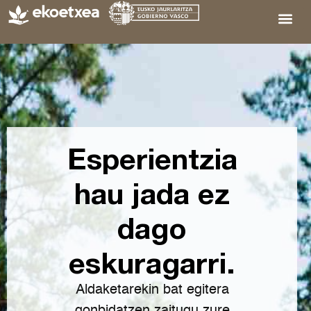
Esperientzia
hau jada ez
dago
eskuragarri.
Aldaketarekin bat egitera