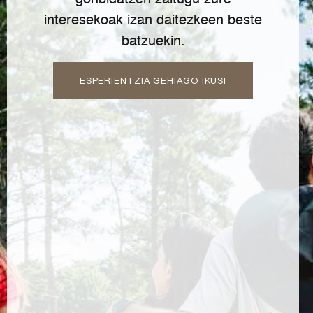
gonbidatzen zaitugu zure
interesekoak izan daitezkeen beste
batzuekin.
ESPERIENTZIA GEHIAGO IKUSI