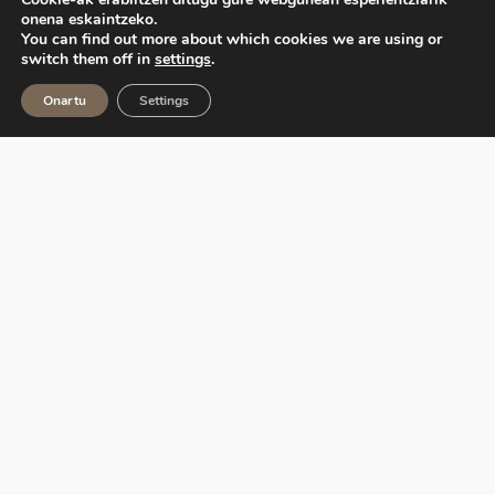
onena eskaintzeko.
You can find out more about which cookies we are using or
switch them off in
settings
.
Onartu
Settings
Ekoetxea, Euskadiko Ingurumen Zentroen Sarea,
Eusko Jaurlaritzak kudeatzen du, Ihobe sozietate
publikoaren bitartez.