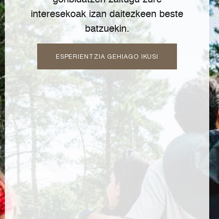
gonbidatzen zaitugu zure
interesekoak izan daitezkeen beste
batzuekin.
ESPERIENTZIA GEHIAGO IKUSI