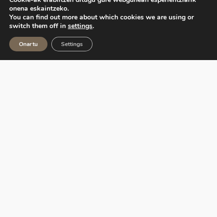
onena eskaintzeko.
You can find out more about which cookies we are using or
switch them off in
settings
.
Onartu
Settings
Ekoetxea, Euskadiko Ingurumen Zentroen Sarea,
Eusko Jaurlaritzak kudeatzen du, Ihobe sozietate
publikoaren bitartez.