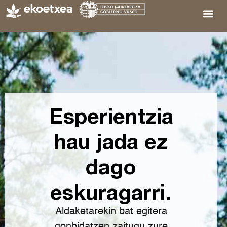
Esperientzia
hau jada ez
dago
eskuragarri.
Aldaketarekin bat egitera