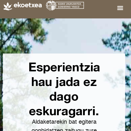
Esperientzia
hau jada ez
dago
eskuragarri.
Aldaketarekin bat egitera