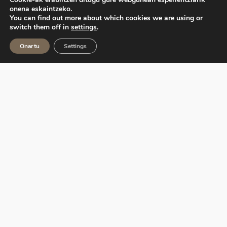
onena eskaintzeko.
You can find out more about which cookies we are using or
switch them off in
settings
.
Onartu
Settings
Ekoetxea, Euskadiko Ingurumen Zentroen Sarea,
Eusko Jaurlaritzak kudeatzen du, Ihobe sozietate
publikoaren bitartez.