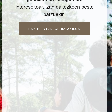
gonbidatzen zaitugu zure
interesekoak izan daitezkeen beste
batzuekin.
ESPERIENTZIA GEHIAGO IKUSI