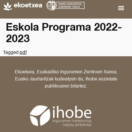
Eskola Programa 2022-
2023
pdf
Tagged
Ekoetxea, Euskadiko Ingurumen Zentroen Sarea,
Eusko Jaurlaritzak kudeatzen du, Ihobe sozietate
publikoaren bitartez.