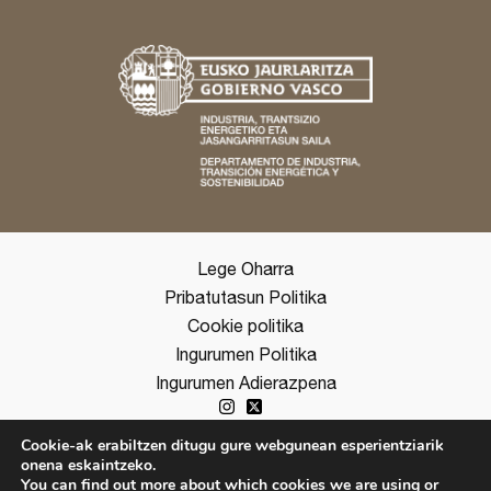
Lege Oharra
Pribatutasun Politika
Cookie politika
Ingurumen Politika
Ingurumen Adierazpena
Cookie-ak erabiltzen ditugu gure webgunean esperientziarik
onena eskaintzeko.
copyright ©2026 Ihobe
You can find out more about which cookies we are using or