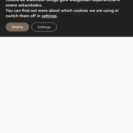
onena eskaintzeko.
You can find out more about which cookies we are using or
switch them off in
settings
.
Onartu
Settings
Ekoetxea, Euskadiko Ingurumen Zentroen Sarea,
Eusko Jaurlaritzak kudeatzen du, Ihobe sozietate
publikoaren bitartez.