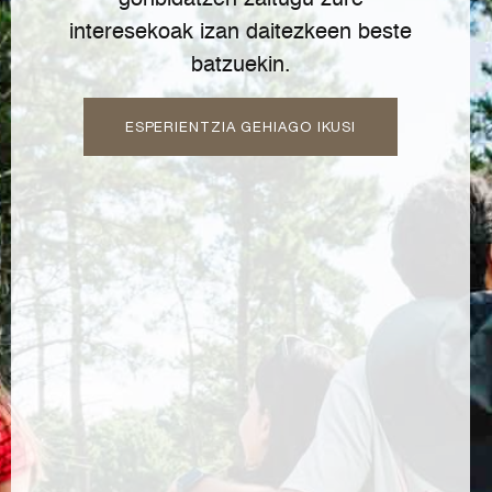
gonbidatzen zaitugu zure
interesekoak izan daitezkeen beste
batzuekin.
ESPERIENTZIA GEHIAGO IKUSI