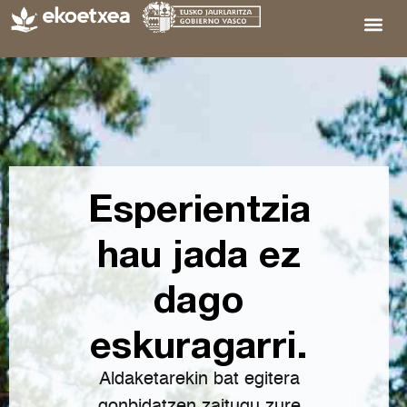
Esperientzia
hau jada ez
dago
eskuragarri.
Aldaketarekin bat egitera