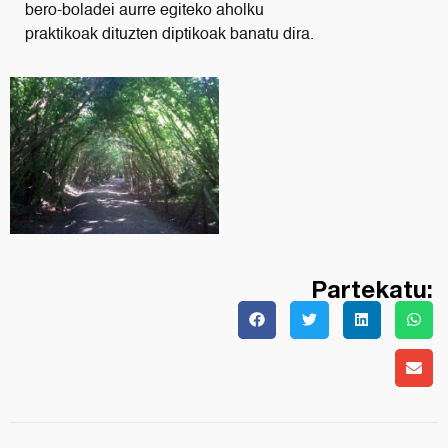
bero-boladei aurre egiteko aholku
praktikoak dituzten diptikoak banatu dira.
Partekatu: