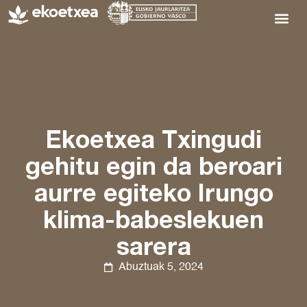
Ekoetxea Txingudi
gehitu egin da beroari
aurre egiteko Irungo
klima-babeslekuen
sarera
Abuztuak 5, 2024