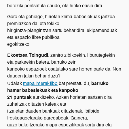
bereziki pentsatuta daude, eta hiriko oasia dira.
Gero eta gehiago, hirietan klima-babeslekuak jartzea
premiazkoa da, eta tokiko
hirigintza-plangintzan sartu behar dira, ekipamenduak
eta espazio libre publikoa
egokitzeko.
Ekoetxea Txingudi
, zentro zibikoekin, liburutegiekin
eta parkeekin batera, barruko zein
kanpoko espazioek osatutako sare horren parte da. Non
dauden jakin behar duzu?
mapa interaktibo
Udalak
bat prestatu du,
barruko
hamar babeslekuak eta kanpoko
21 puntuak
aurkitzeko. Azken horietan sartzen dira
zuhaitzak dituzten kaleak eta
itzaletan dauden bankuak dituztenak, ibilbide
freskoagoetarako paregabeak. Gainera,
auzo bakoitzerako mapa espezifikoak sortu dira eta