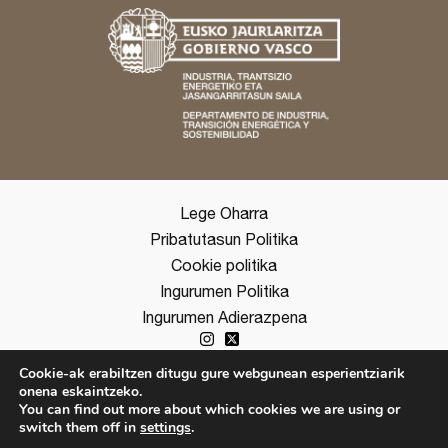
Lege Oharra
Pribatutasun Politika
Cookie politika
Ingurumen Politika
Ingurumen Adierazpena
Cookie-ak erabiltzen ditugu gure webgunean esperientziarik
onena eskaintzeko.
copyright ©2026 Ihobe
You can find out more about which cookies we are using or
switch them off in
settings
.
ES
EUS