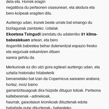
dela eta. Horrek eragin
negatiboa du pertsonen osasunean, eta akidura eta
bero-kolpeak eragiten ditu.
Aurtengo udan, Irunek beste urrats bat emango du
bizilagunak zaintzeko. Udalak
Ekoetxea Txingudi
izendatu du udalerriko
31 klima-
babeslekuen
artean, eta bero
itogarritik babestea behar dutenentzat espazio fresko
eta seguruak eskaintzen dituen
sarera gehitu da.
Merkurioak ez dio utzi gora egiteari aurtengo udan, eta
uztaila historiako hilabeterik
beroenetako bat izan da Copernicus sarearen arabera;
hortaz, inoiz baino
garrantzitsuagoak dira hizpide ditugun tokiak. Pertsona
kalteberenak –adinekoak,
haurrak, gaixotasun kronikoak dituztenak edota
baliabide gutxi dituztenak– babesteko