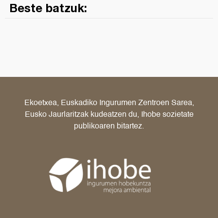
Beste batzuk:
Ekoetxea, Euskadiko Ingurumen Zentroen Sarea,
Eusko Jaurlaritzak kudeatzen du, Ihobe sozietate
publikoaren bitartez.