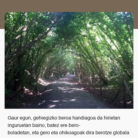
Gaur egun, gehiegizko beroa handiagoa da hirietan
inguruetan baino, batez ere bero-
boladetan, eta gero eta ohikoagoak dira berotze globala