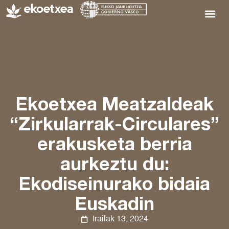
Ekoetxea Meatzaldeak
“Zirkularrak-Circulares”
erakusketa berria
aurkeztu du:
Ekodiseinurako bidaia
Euskadin
Irailak 13, 2024