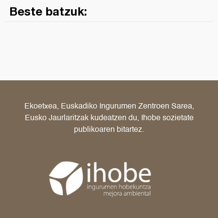
Beste batzuk:
Ekoetxea, Euskadiko Ingurumen Zentroen Sarea,
Eusko Jaurlaritzak kudeatzen du, Ihobe sozietate
publikoaren bitartez.