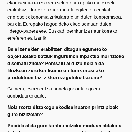
ekodiseinua ia edozein sektoretan aplika daitekeela
erakutsiz. Horrek guztiak indartu egiten du euskal
enpresek ekonomia zirkularrarekin duten konpromisoa,
bai eta Europako hegoaldeko ekodiseinuan duten
lidergo-papera ere, Euskadi berrikuntza iraunkorreko
erreferentea izanik.
Ba al zenekien erabiltzen ditugun eguneroko
objektuetako batzuk ingurumen-inpaktua murrizteko
diseinatu zirela? Pentsatu al duzu nola alda
litezkeen zure kontsumo-ohiturak erositako
produktuen bizi-zikloa ezagutuko bazenu?
Gainera, esperientzia honek gogoeta egitera
gonbidatuko gaitu:
Nola txerta ditzakegu ekodiseinuaren printzipioak
gure bizitzetan?
Posible al da gure kontsumitzeko moduan aldaketa