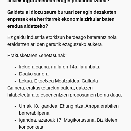
txikiek ingurumenean eragin positiboa izatea?
Galdetu al diozu zeure buruari zer egin dezaketen
enpresek eta herritarrek ekonomia zirkular baten
eredua aldatzeko?
Ez galdu industria etorkizun berdeago baterantz nola
eraldatzen ari den gertutik ezagutzeko aukera.
Erakusketaren xehetasunak:
Irekiera eguna: irailaren 14a, larunbata.
Doako sarrera
Lekua: Ekoetxea Meatzaldea, Gallarta
Gainera, erakusketarekin batera, datozen
hilabeteetarako esperientzien proposamen berria dugu:
Urriak 13, igandea. Ehungintza: Arropa erabilien
berrerabilpena
Igandea, azaroak 17. Mugikortasuna: Bizikleten
konponketa