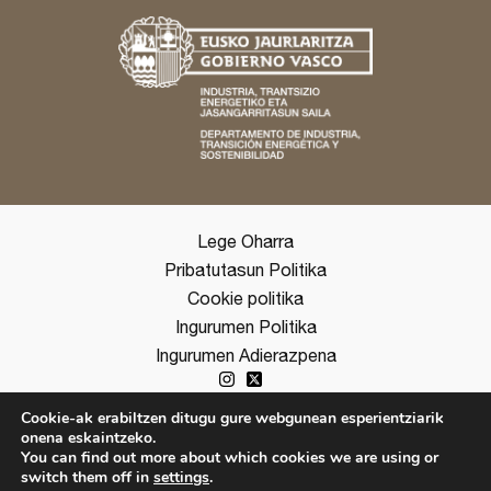
Lege Oharra
Pribatutasun Politika
Cookie politika
Ingurumen Politika
Ingurumen Adierazpena
Cookie-ak erabiltzen ditugu gure webgunean esperientziarik
onena eskaintzeko.
copyright ©2026 Ihobe
You can find out more about which cookies we are using or
switch them off in
settings
.