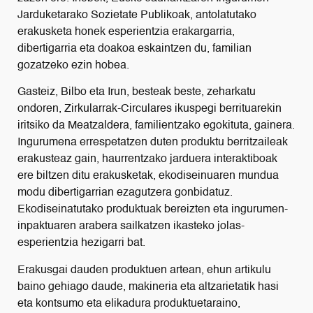
Jarduketarako Sozietate Publikoak, antolatutako
erakusketa honek esperientzia erakargarria,
dibertigarria eta doakoa eskaintzen du, familian
gozatzeko ezin hobea.
Gasteiz, Bilbo eta Irun, besteak beste, zeharkatu
ondoren, Zirkularrak-Circulares ikuspegi berrituarekin
iritsiko da Meatzaldera, familientzako egokituta, gainera.
Ingurumena errespetatzen duten produktu berritzaileak
erakusteaz gain, haurrentzako jarduera interaktiboak
ere biltzen ditu erakusketak, ekodiseinuaren mundua
modu dibertigarrian ezagutzera gonbidatuz.
Ekodiseinatutako produktuak bereizten eta ingurumen-
inpaktuaren arabera sailkatzen ikasteko jolas-
esperientzia hezigarri bat.
Erakusgai dauden produktuen artean, ehun artikulu
baino gehiago daude, makineria eta altzarietatik hasi
eta kontsumo eta elikadura produktuetaraino,