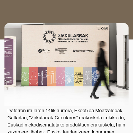
Datorren irailaren 14tik aurrera, Ekoetxea Meatzaldeak,
Gallartan, “Zirkularrak-Circulares” erakusketa irekiko du,
Euskadin ekodiseinatutako produktuen erakusketa, hain
zuzen ere. Ihobek, Eusko Jaurlaritzaren Ingurumen