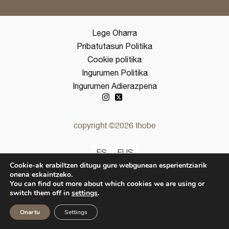
Lege Oharra
Pribatutasun Politika
Cookie politika
Ingurumen Politika
Ingurumen Adierazpena
copyright ©2026 Ihobe
ES
EUS
Cookie-ak erabiltzen ditugu gure webgunean esperientziarik
onena eskaintzeko.
You can find out more about which cookies we are using or
switch them off in
settings
.
Onartu
Settings