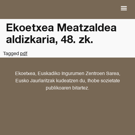
Ekoetxea Meatzaldea
aldizkaria, 48. zk.
pdf
Tagged
Ekoetxea, Euskadiko Ingurumen Zentroen Sarea,
Eusko Jaurlaritzak kudeatzen du, Ihobe sozietate
publikoaren bitartez.