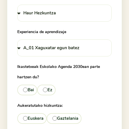
Experiencia de aprendizaje
Ikastetxeak Eskolako Agenda 2030ean parte
hartzen du?
Bai
Ez
Aukeratutako hizkuntza:
Euskera
Gaztelania