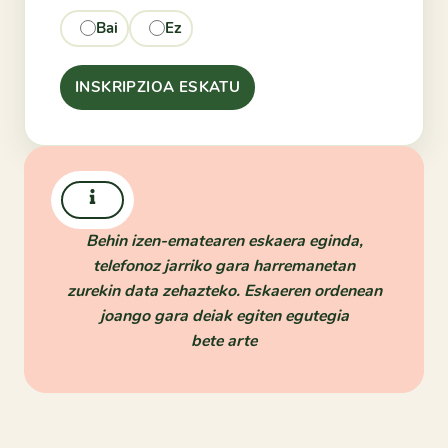
Bai
Ez
INSKRIPZIOA ESKATU
Behin izen-ematearen eskaera eginda,
telefonoz jarriko gara harremanetan
zurekin data zehazteko. Eskaeren ordenean
joango gara deiak egiten egutegia
bete arte