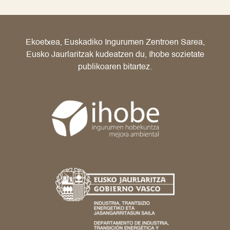
Ekoetxea, Euskadiko Ingurumen Zentroen Sarea,
Eusko Jaurlaritzak kudeatzen du, Ihobe sozietate
publikoaren bitartez.