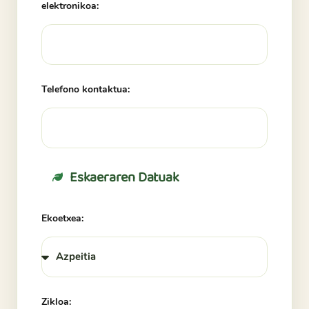
elektronikoa:
Telefono kontaktua:
Eskaeraren Datuak
Ekoetxea:
Zikloa: