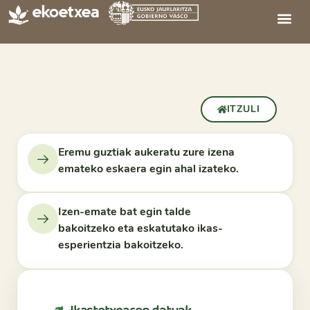
ITZULI
Eremu guztiak aukeratu zure izena
emateko eskaera egin ahal izateko.
Izen-emate bat egin talde
bakoitzeko eta eskatutako
ikas-
esperientzia bakoitzeko
.