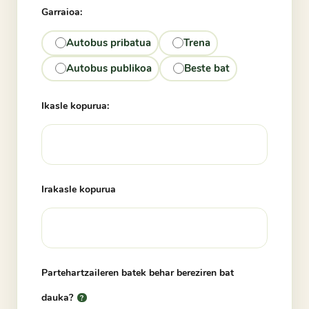
Garraioa:
Autobus pribatua
Trena
Autobus publikoa
Beste bat
Ikasle kopurua:
Irakasle kopurua
Partehartzaileren batek behar bereziren bat
dauka?