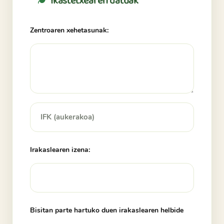
Ikastetxearen datuak
Zentroaren xehetasunak:
Irakaslearen izena:
Bisitan parte hartuko duen irakaslearen helbide