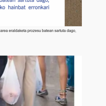
Sarea eraldaketa prozesu batean sartuta dago,