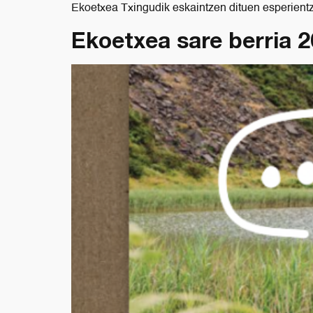
Ekoetxea Txingudik eskaintzen dituen esperientzi
Ekoetxea sare berria 