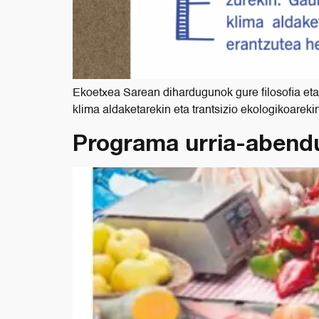
Ekoetxea Sarean dihardugunok gure filosofia eta
klima aldaketarekin eta trantsizio ekologikoareki
Programa urria-abend