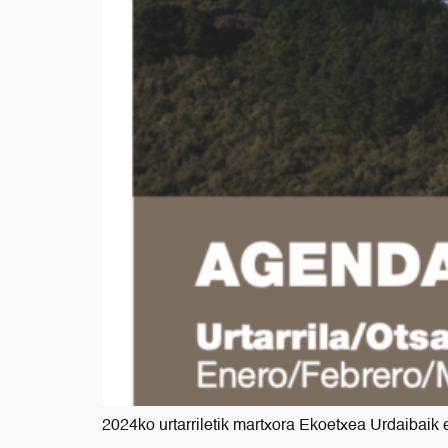
2024ko urtarriletik martxora Ekoetxea Urdaibaik 