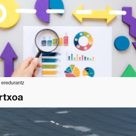
 eredurantz
rtxoa