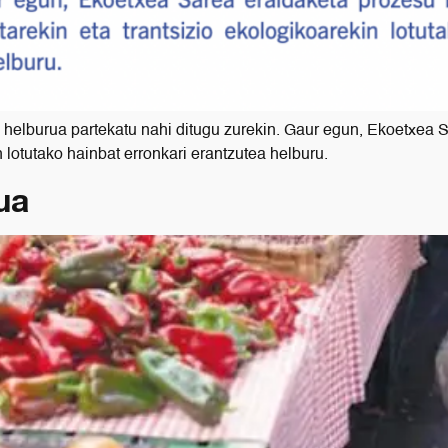
 helburua partekatu nahi ditugu zurekin. Gaur egun, Ekoetxea 
n lotutako hainbat erronkari erantzutea helburu.
ua