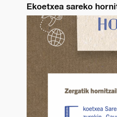
Ekoetxea sareko horni