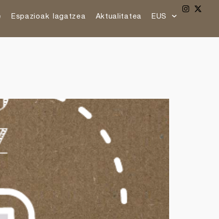
e
Espazioak lagatzea
Aktualitatea
EUS