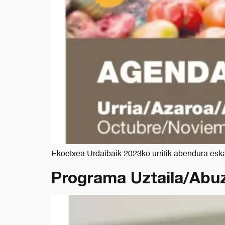
Ekoetxea Urdaibaik 2023ko urritik abendura eska
Programa Uztaila/Abuz