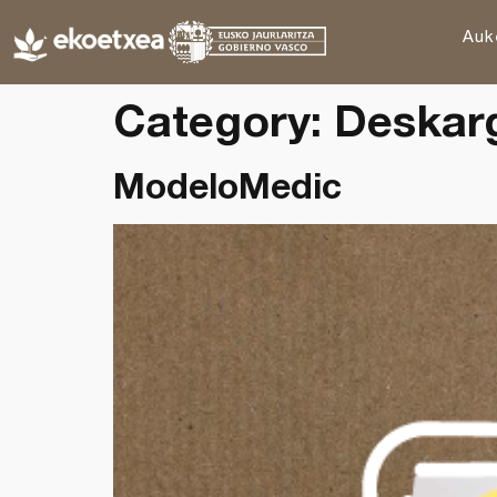
Auk
Category:
Deskarg
ModeloMedic