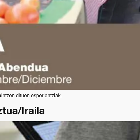
intzen dituen esperientziak.
tua/Iraila