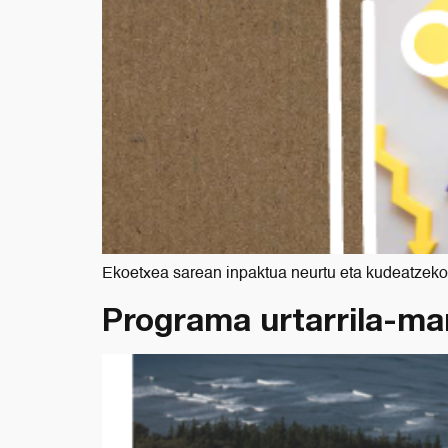
Ekoetxea sarean inpaktua neurtu eta kudeatzeko
Programa urtarrila-ma