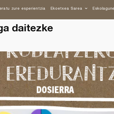
eratu zure esperientzia
Ekoetxea Sarea
Eskolagun
a daitezke