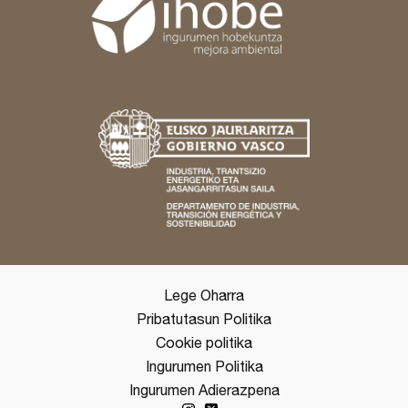
Lege Oharra
Pribatutasun Politika
Cookie politika
Ingurumen Politika
Ingurumen Adierazpena