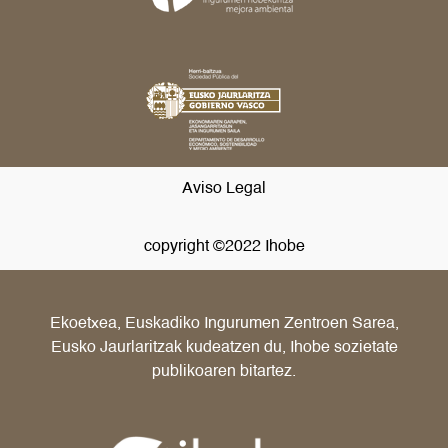
Aviso Legal
copyright ©2022 Ihobe
Ekoetxea, Euskadiko Ingurumen Zentroen Sarea,
Eusko Jaurlaritzak kudeatzen du, Ihobe sozietate
publikoaren bitartez.