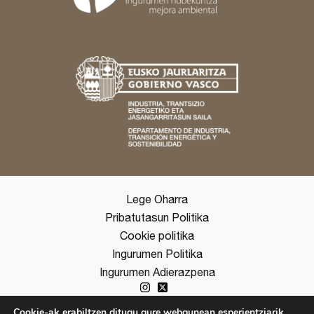
Lege Oharra
Pribatutasun Politika
Cookie politika
Ingurumen Politika
Ingurumen Adierazpena
Cookie-ak erabiltzen ditugu gure webgunean esperientziarik