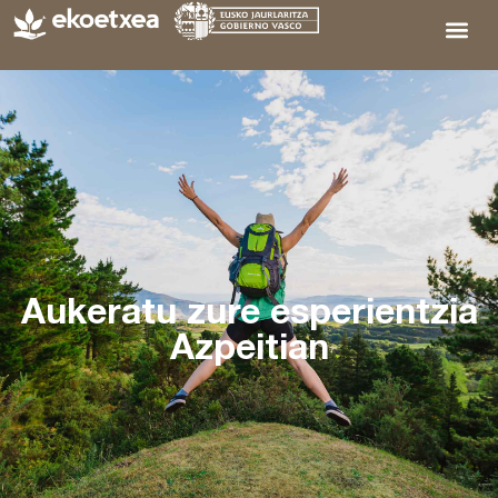
Aukeratu zure esperientzia
Azpeitian