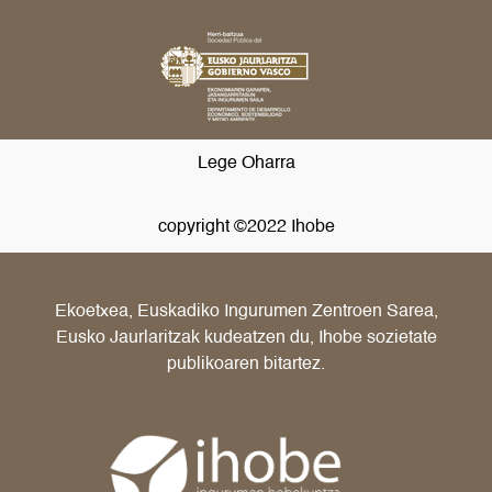
Lege Oharra
copyright ©2022 Ihobe
Ekoetxea, Euskadiko Ingurumen Zentroen Sarea,
Eusko Jaurlaritzak kudeatzen du, Ihobe sozietate
publikoaren bitartez.