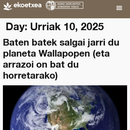
Day:
Urriak 10, 2025
Baten batek salgai jarri du
planeta Wallapopen (eta
arrazoi on bat du
horretarako)