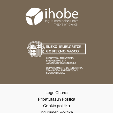
Lege Oharra
Pribatutasun Politika
Cookie politika
Ingurumen Politika