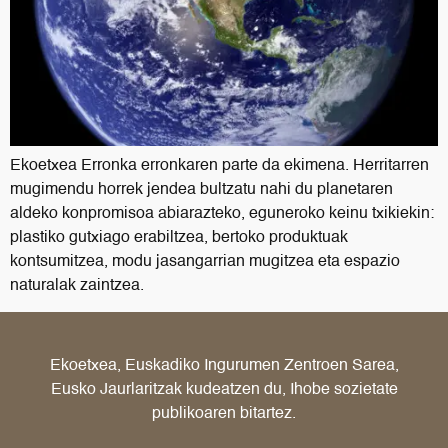
Ekoetxea Erronka erronkaren parte da ekimena. Herritarren
mugimendu horrek jendea bultzatu nahi du planetaren
aldeko konpromisoa abiarazteko, eguneroko keinu txikiekin:
plastiko gutxiago erabiltzea, bertoko produktuak
kontsumitzea, modu jasangarrian mugitzea eta espazio
naturalak zaintzea.
Ekoetxea, Euskadiko Ingurumen Zentroen Sarea,
Eusko Jaurlaritzak kudeatzen du, Ihobe sozietate
publikoaren bitartez.