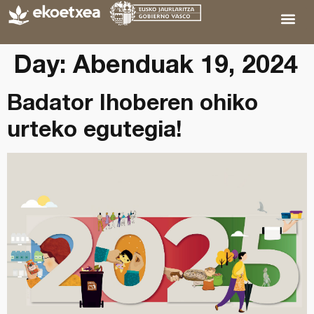
Day:
Abenduak 19, 2024
Badator Ihoberen ohiko
urteko egutegia!