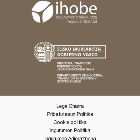
Lege Oharra
Pribatutasun Politika
Cookie politika
Ingurumen Politika
Ingurumen Adierazpena