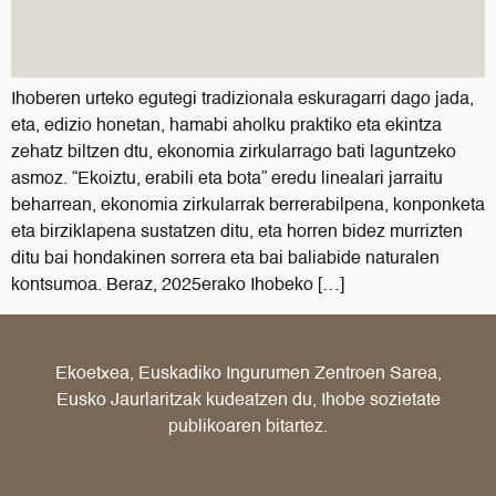
Ihoberen urteko egutegi tradizionala eskuragarri dago jada,
eta, edizio honetan, hamabi aholku praktiko eta ekintza
zehatz biltzen dtu, ekonomia zirkularrago bati laguntzeko
asmoz. “Ekoiztu, erabili eta bota” eredu linealari jarraitu
beharrean, ekonomia zirkularrak berrerabilpena, konponketa
eta birziklapena sustatzen ditu, eta horren bidez murrizten
ditu bai hondakinen sorrera eta bai baliabide naturalen
kontsumoa. Beraz, 2025erako Ihobeko […]
Ekoetxea, Euskadiko Ingurumen Zentroen Sarea,
Eusko Jaurlaritzak kudeatzen du, Ihobe sozietate
publikoaren bitartez.