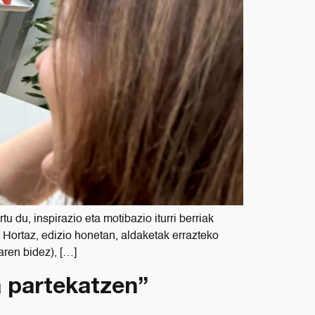
du, inspirazio eta motibazio iturri berriak
e. Hortaz, edizio honetan, aldaketak errazteko
aren bidez), […]
a partekatzen”