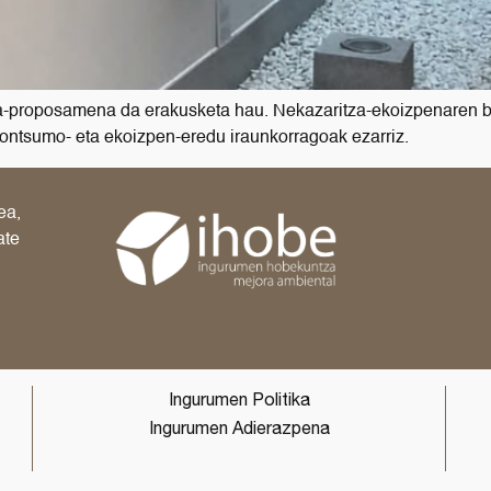
a-proposamena da erakusketa hau. Nekazaritza-ekoizpenaren ba
kontsumo- eta ekoizpen-eredu iraunkorragoak ezarriz.
ea,
ate
Ingurumen Politika
Ingurumen Adierazpena