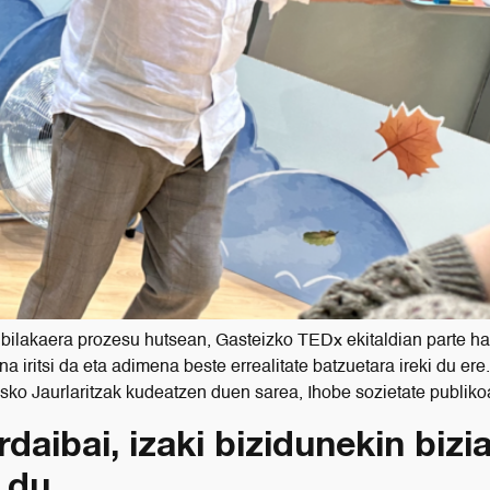
akaera prozesu hutsean, Gasteizko TEDx ekitaldian parte hartu 
a iritsi da eta adimena beste errealitate batzuetara ireki du er
sko Jaurlaritzak kudeatzen duen sarea, Ihobe sozietate publiko
daibai, izaki bizidunekin bizi
 du.