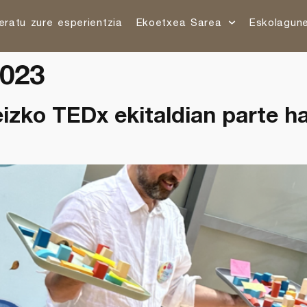
eratu zure esperientzia
Ekoetxea Sarea
Eskolagun
2023
izko TEDx ekitaldian parte ha