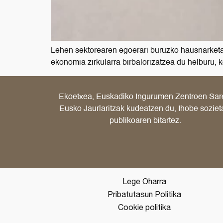
Lehen sektorearen egoerari buruzko hausnarket
ekonomia zirkularra birbalorizatzea du helburu, 
Ekoetxea, Euskadiko Ingurumen Zentroen Sar
Eusko Jaurlaritzak kudeatzen du, Ihobe soziet
publikoaren bitartez.
Lege Oharra
Pribatutasun Politika
Cookie politika