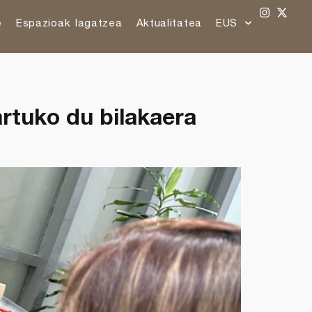
e
Espazioak lagatzea
Aktualitatea
EUS
rtuko du bilakaera