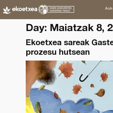
Auk
Day:
Maiatzak 8, 
Ekoetxea sareak Gaste
prozesu hutsean