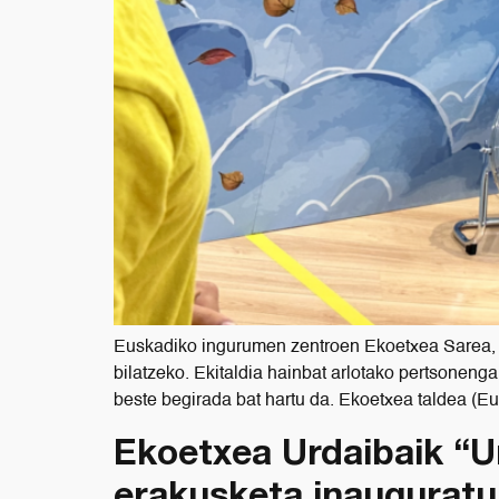
Euskadiko ingurumen zentroen Ekoetxea Sarea, bil
bilatzeko. Ekitaldia hainbat arlotako pertsonengan
beste begirada bat hartu da. Ekoetxea taldea (Eu
Ekoetxea Urdaibaik “Ur
erakusketa inauguratu