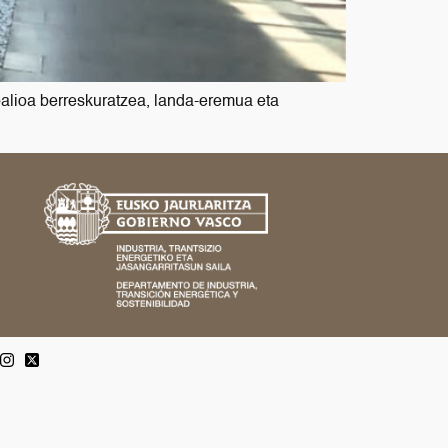
lioa berreskuratzea, landa-eremua eta