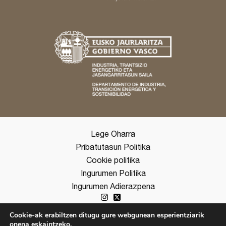
Lege Oharra
Pribatutasun Politika
Cookie politika
Ingurumen Politika
Ingurumen Adierazpena
Cookie-ak erabiltzen ditugu gure webgunean esperientziarik
onena eskaintzeko.