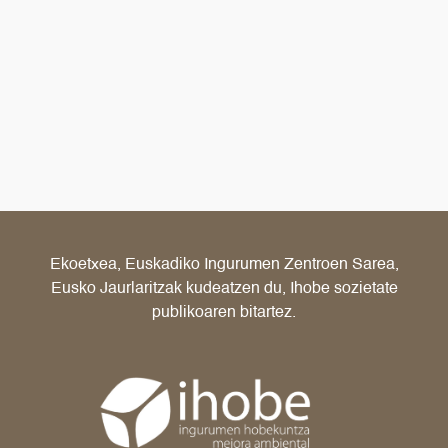
Ekoetxea, Euskadiko Ingurumen Zentroen Sarea,
Eusko Jaurlaritzak kudeatzen du, Ihobe sozietate
publikoaren bitartez.