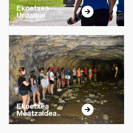
Ekoetxea
Urdaibai
Ekoetxea
Meatzaldea