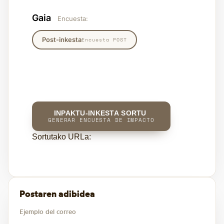
Gaia
Encuesta:
Post-inkesta
Encuesta POST
INPAKTU-INKESTA SORTU
GENERAR ENCUESTA DE IMPACTO
Sortutako URLa:
Postaren adibidea
Ejemplo del correo