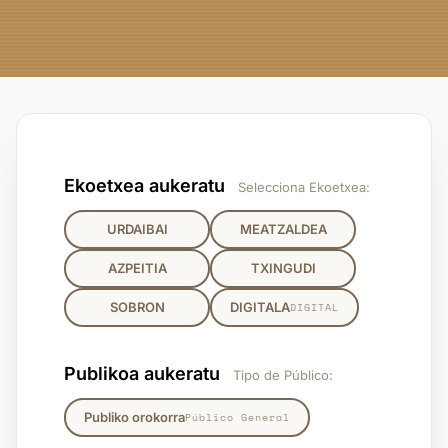
Ekoetxea aukeratu
Selecciona Ekoetxea:
URDAIBAI
MEATZALDEA
AZPEITIA
TXINGUDI
SOBRON
DIGITALA
DIGITAL
Publikoa aukeratu
Tipo de Público:
Publiko orokorra
Público General