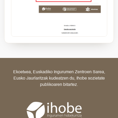
Ekoetxea, Euskadiko Ingurumen Zentroen Sarea,
Eusko Jaurlaritzak kudeatzen du, Ihobe sozietate
publikoaren bitartez.