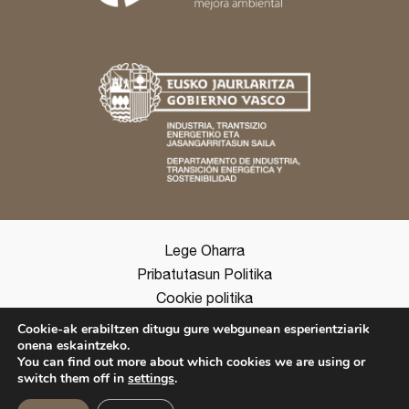
Lege Oharra
Pribatutasun Politika
Cookie politika
Ingurumen Politika
Cookie-ak erabiltzen ditugu gure webgunean esperientziarik
Ingurumen Adierazpena
onena eskaintzeko.
You can find out more about which cookies we are using or
switch them off in
settings
.