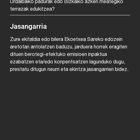
Urdaibaiko padurak edo Bizkaiko azken meategiko
terrazak edukitzea?
Jasangarria
Zure ekitaldia edo bilera Ekoetxea Sareko edozein
aretotan antolatzen baduzu, jarduera horrek eragiten
dituen berotegi-efektuko emisioen inpaktua
ezabatzen eta/edo konpentsatzen lagunduko dugu,
prestatu ditugun neurri eta ekintza jasangarrien bidez.