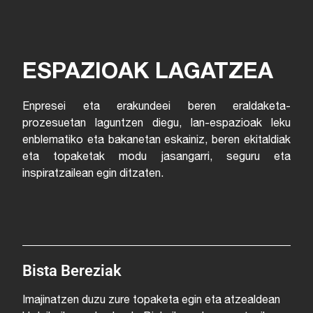
ESPAZIOAK LAGATZEA
Enpresei eta erakundeei beren eraldaketa-
prozesuetan laguntzen diegu, lan-espazioak leku
enblematiko eta bakanetan eskainiz, beren ekitaldiak
eta topaketak modu jasangarri, seguru eta
inspiratzailean egin ditzaten.
Bista Bereziak
Imajinatzen duzu zure topaketa egin eta atzealdean