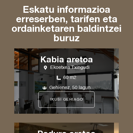
Eskatu informazioa
erreserben, tarifen eta
ordainketaren baldintzei
buruz
Kabia aretoa
Ekoetxea Txingudi
60 m2
Gehienez, 50 lagun
IKUSI GEHIAGO