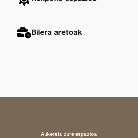
Bilera aretoak
Aukeratu zure espazioa