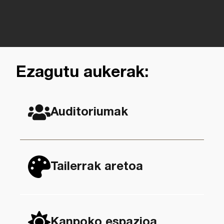
Ezagutu aukerak:
Auditoriumak
Tailerrak aretoa
Kanpoko espazioa