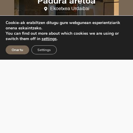
Padura aretoa
Ekoetxea Urdaibai
32 m2
Cookie-ak erabiltzen ditugu gure webgunean esperientziarik
onena eskaintzeko.
16 pertsonara arte
You can find out more about which cookies we are using or
switch them off in
settings
.
IKUSI GEHIAGO
Onartu
Settings
Urdaibai
auditoriuma
Ekoetxea Urdaibai
200 m2
+100 pertsona
IKUSI GEHIAGO