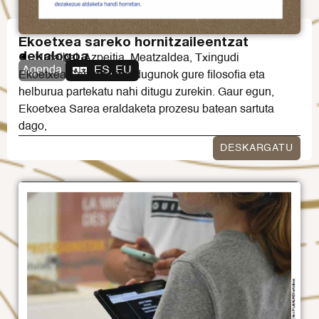
Ekoetxea sareko hornitzaileentzat
dekalogoa
Urdaibai, Azpeitia, Meatzaldea, Txingudi
Agenda
ES, EU
Ekoetxea Sarean dihardugunok gure filosofia eta
helburua partekatu nahi ditugu zurekin. Gaur egun,
Ekoetxea Sarea eraldaketa prozesu batean sartuta
dago,
DESKARGATU