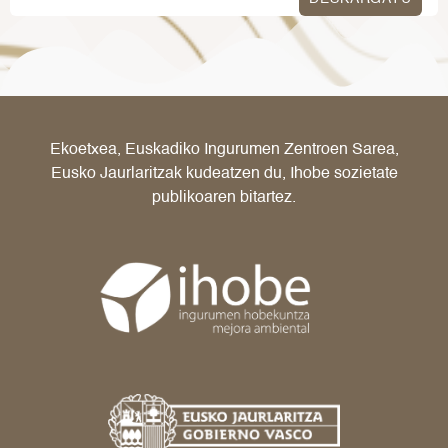
Ekoetxea, Euskadiko Ingurumen Zentroen Sarea,
Eusko Jaurlaritzak kudeatzen du, Ihobe sozietate
publikoaren bitartez.