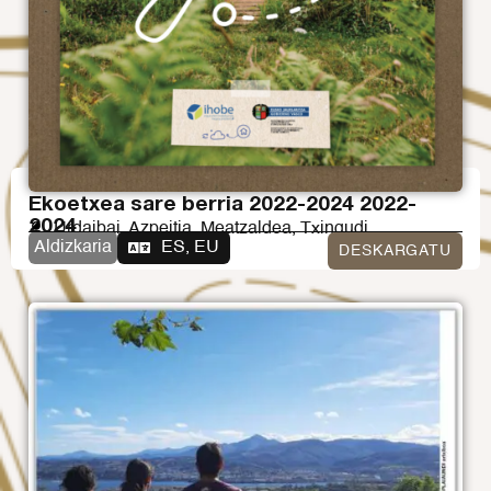
Ekoetxea sare berria 2022-2024 2022-
2024
Urdaibai, Azpeitia, Meatzaldea, Txingudi
Aldizkaria
ES, EU
DESKARGATU