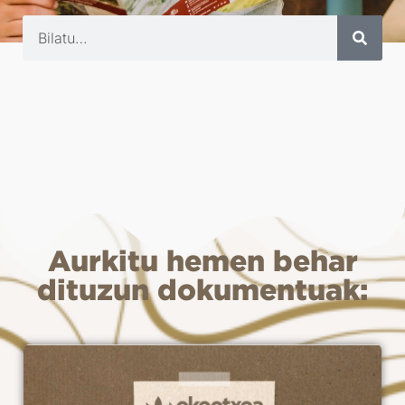
Aurkitu hemen behar
dituzun dokumentuak: