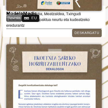
ModeloMedic
Urdaibai, Azpeitia, Meatzaldea, Txingudi
Revista
EU
Ekoetxea sarean inpaktua neurtu eta kudeatzeko
eredurantz
DESKARGATU