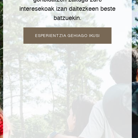
gonbidatzen zaitugu zure
interesekoak izan daitezkeen beste
batzuekin.
ESPERIENTZIA GEHIAGO IKUSI