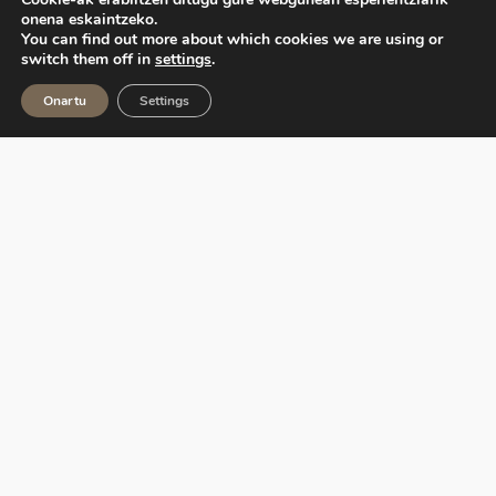
onena eskaintzeko.
You can find out more about which cookies we are using or
switch them off in
settings
.
Onartu
Settings
Ekoetxea, Euskadiko Ingurumen Zentroen Sarea,
Eusko Jaurlaritzak kudeatzen du, Ihobe sozietate
publikoaren bitartez.