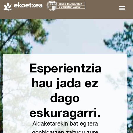
Esperientzia
hau jada ez
dago
eskuragarri.
Aldaketarekin bat egitera