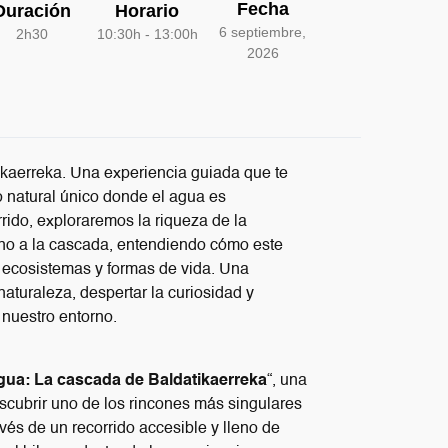
Fecha
Duración
Horario
6 septiembre,
2h30
10:30h - 13:00h
2026
kaerreka. Una experiencia guiada que te
o natural único donde el agua es
orrido, exploraremos la riqueza de la
rno a la cascada, entendiendo cómo este
, ecosistemas y formas de vida. Una
aturaleza, despertar la curiosidad y
 nuestro entorno.
gua: La cascada de Baldatikaerreka
“, una
escubrir uno de los rincones más singulares
avés de un recorrido accesible y lleno de