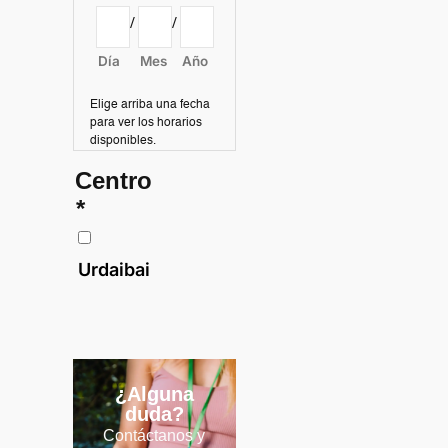
/
/
Día
Mes
Año
Elige arriba una fecha
para ver los horarios
disponibles.
Centro
*
Urdaibai
¿Alguna
duda?
Contáctanos y