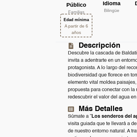
Idioma
Público
Bilingüe
Familias
Edad mínima
A partir de 6
años
Descripción
Descubre la cascada de Baldati
invita a adentrarte en un entorn
protagonista. A lo largo del rec
biodiversidad que florece en to
elemento vital moldea paisajes
propuesta para conectar con la n
redescubrir el valor del agua en
Más Detalles
Súmate a “
Los senderos del a
visita guiada que te llevará a d
de nuestro entorno natural. A tr