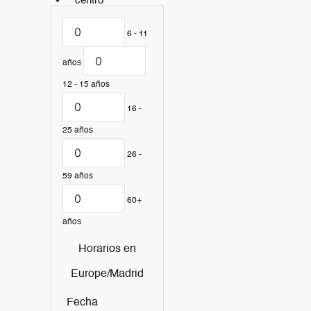
centro
6 - 11
años
12 - 15 años
16 -
25 años
26 -
59 años
60+
años
Horarios en
Europe/Madrid
Fecha