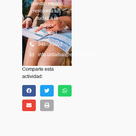
nuestro equipo
resolverá tus
dudas a la
mayor
brevedad
946870402
info.urdaibai@ekoetxea.eus
Comparte esta
actividad: