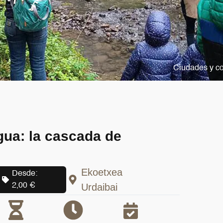
Ciudades y c
gua: la cascada de
Ekoetxea
Desde:
2,00
€
Urdaibai