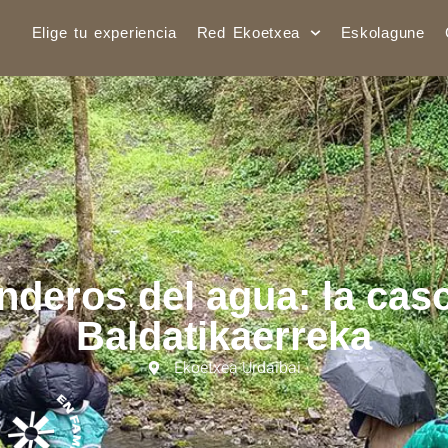
Elige tu experiencia
Red Ekoetxea
Eskolagune
nderos del agua: la cas
Baldatikaerreka
Ekoetxea Urdaibai