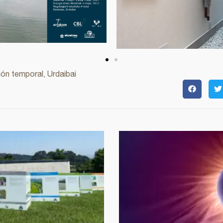
ión temporal
Urdaibai
,