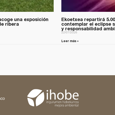
acoge una exposición
Ekoetxea repartirá 5.0
e ribera
contemplar el eclipse 
y responsabilidad ambi
22/07/2026
Leer más »
,
sco