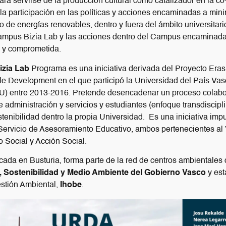
a servirse de la producción cultural como catalizador en la co-
r la participación en las políticas y acciones encaminadas a mi
 de energías renovables, dentro y fuera del ámbito universitario 
Campus Bizia Lab y las acciones dentro del Campus encaminada
 y comprometida.
zia Lab
Programa es una iniciativa derivada del Proyecto Era
le Development en el que participó la Universidad del País Va
U) entre 2013-2016. Pretende desencadenar un proceso colabor
 administración y servicios y estudiantes (enfoque transdiscipl
tenibilidad dentro la propia Universidad. Es una iniciativa imp
 Servicio de Asesoramiento Educativo, ambos pertenecientes al
 Social y Acción Social.
icada en Busturia, forma parte de la red de centros ambientales
 Sostenibilidad y Medio Ambiente del Gobierno Vasco
y est
stión Ambiental,
Ihobe
.