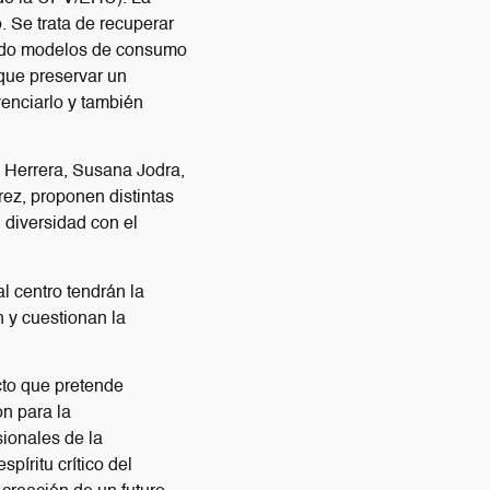
. Se trata de recuperar
ciendo modelos de consumo
que preservar un
venciarlo y también
i Herrera, Susana Jodra,
rez, proponen distintas
u diversidad con el
l centro tendrán la
n y cuestionan la
cto que pretende
ón para la
sionales de la
píritu crítico del