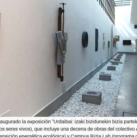
ugurado la exposición “Urdaibai: izaki bizidunekin bizia partek
os seres vivos), que incluye una decena de obras del colecti
ransición energética ecológica) y Campus Bizia Lab (programa