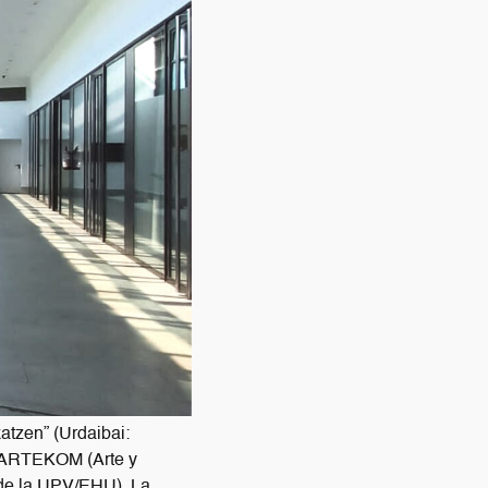
atzen” (Urdaibai:
vo ARTEKOM (Arte y
 de la UPV/EHU). La