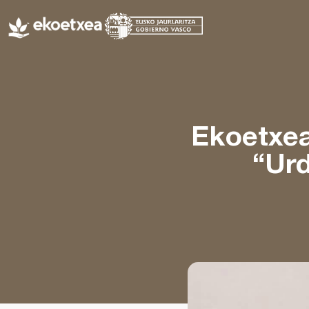
Ekoetxea
“Urd