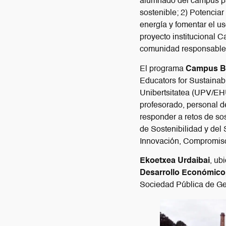
alumnado del campus par
sostenible; 2) Potencia
energía y fomentar el uso
proyecto institucional 
comunidad responsable
El programa
Campus Bi
Educators for Sustainab
Unibertsitatea (UPV/EH
profesorado, personal de
responder a retos de sos
de Sostenibilidad y del
Innovación, Compromiso
Ekoetxea Urdaibai
, ub
Desarrollo Económico,
Sociedad Pública de Ge