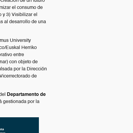
creación de un futuro
nimizar el consumo de
y 3) Visibilizar el
s al desarrollo de una
smus University
sco/Euskal Herriko
ativo entre
inar) con objeto de
ulsada por la Dirección
 Vicerrectorado de
 del
Departamento de
á gestionada por la