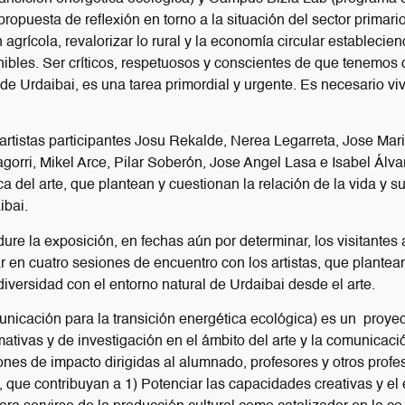
ropuesta de reflexión en torno a la situación del sector primario
n agrícola, revalorizar lo rural y la economía circular estable
ibles. Ser críticos, respetuosos y conscientes de que tenemos 
de Urdaibai, es una tarea primordial y urgente. Es necesario vi
artistas participantes Josu Rekalde, Nerea Legarreta, Jose Mar
gorri, Mikel Arce, Pilar Soberón, Jose Angel Lasa e Isabel Álva
ca del arte, que plantean y cuestionan la relación de la vida y s
ibai.
ure la exposición, en fechas aún por determinar, los visitantes a
r en cuatro sesiones de encuentro con los artistas, que plantea
 diversidad con el entorno natural de Urdaibai desde el arte.
nicación para la transición energética ecológica) es un proye
rmativas y de investigación en el ámbito del arte y la comunicaci
ones de impacto dirigidas al alumnado, profesores y otros profe
 que contribuyan a 1) Potenciar las capacidades creativas y el es