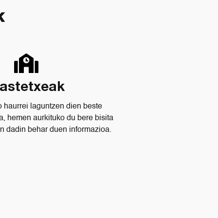
k
kastetxeak
 haurrei laguntzen dien beste
, hemen aurkituko du bere bisita
an dadin behar duen informazioa.