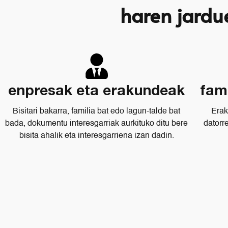
haren jardu
enpresak eta erakundeak
fam
Bisitari bakarra, familia bat edo lagun-talde bat
Erak
bada, dokumentu interesgarriak aurkituko ditu bere
datorr
bisita ahalik eta interesgarriena izan dadin.