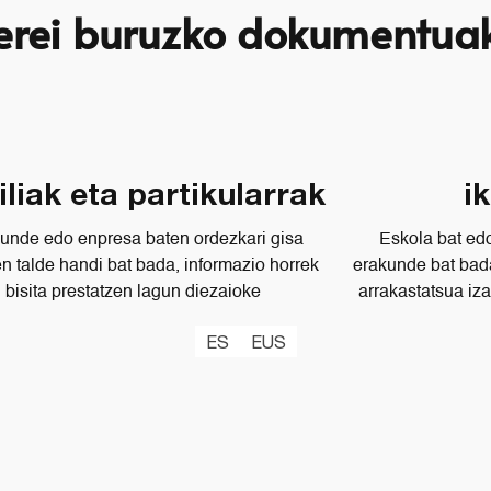
erei buruzko dokumentua
iliak eta partikularrak
i
unde edo enpresa baten ordezkari gisa
Eskola bat edo
en talde handi bat bada, informazio horrek
erakunde bat bada
bisita prestatzen lagun diezaioke
arrakastatsua iz
ES
EUS